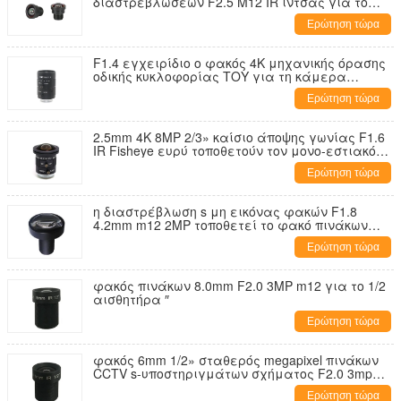
διαστρεβλώσεων F2.5 M12 IR ίντσας για το
φακό CCTV καμερών AHD IP με το φίλτρο
Ερώτηση τώρα
650nm IR
F1.4 εγχειρίδιο ο φακός 4K μηχανικής όρασης
οδικής κυκλοφορίας ΤΟΥ για τη κάμερα
σώματος κιβωτίων 5MP 6MP 8 Megapixel HD
Ερώτηση τώρα
2.5mm 4K 8MP 2/3» καίσιο άποψης γωνίας F1.6
IR Fisheye ευρύ τοποθετούν τον μονο-εστιακό
φακό η αυτόματη Iris 8 CCTV Megapixel για τη
Ερώτηση τώρα
κάμερα CCTV 4K
η διαστρέβλωση s μη εικόνας φακών F1.8
4.2mm m12 2MP τοποθετεί το φακό πινάκων
CCTV για τον αισθητήρα 1/1.8 ″
Ερώτηση τώρα
φακός πινάκων 8.0mm F2.0 3MP m12 για το 1/2
αισθητήρα ″
Ερώτηση τώρα
φακός 6mm 1/2» σταθερός megapixel πινάκων
CCTV s-υποστηριγμάτων σχήματος F2.0 3mp
6.0mm m12 m12x0.5p εικόνας F2
Ερώτηση τώρα