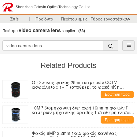
Shenzhen Octavia Optics Technology Co.,Ltd
Σπίτι
Προϊόντα
Περίπου εμείς
Γύρος εργοστασίων
>>
video camera lens
Ποιότητα
supplier.
(53)
Related Products
Ο έξυπνος φακός 25mm καμερών CCTV
ασφάλειας 1» Γ τοποθετεί το φακό 4K η
χειρωνακτική IRIS
Ερώτηση τώρα
10MP βιομηχανική διεπαφή 16mmm φακών Γ
καμερών μηχανικής όρασης 1 σταθερή ίντσα
εστίαση για τη κάμερα σμέουρων γ-λιμένων
Ερώτηση τώρα
Φακός 8MP 2.2mm 1/2.5 φακός κανένας-