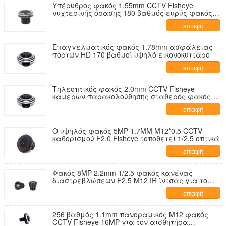
Υπέρυθρος φακός 1.55mm CCTV Fisheye
νυχτερινής όρασης 180 βαθμός ευρύς φακός
γωνίας CCTV
επαφή
Επαγγελματικός φακός 1.78mm ασφάλειας
πορτών HD 170 βαθμοί υψηλό εικονοκύτταρο
επαφή
Τηλεοπτικός φακός 2.0mm CCTV Fisheye
κάμερων παρακολούθησης σταθερός φακός
καμερών πινάκων της MTV
επαφή
Ο υψηλός φακός 5MP 1.7MM M12*0.5 CCTV
καθορισμού F2.0 Fisheye τοποθετεί 1/2.5 οπτικά
επαφή
Φακός 8MP 2.2mm 1/2.5 φακός κανένας-
διαστρεβλώσεων F2.5 M12 IR ίντσας για το
φακό CCTV καμερών AHD IP με το φίλτρο
επαφή
650nm IR
256 βαθμός 1.1mm πανοραμικός M12 φακός
CCTV Fisheye 16MP για τον αισθητήρα