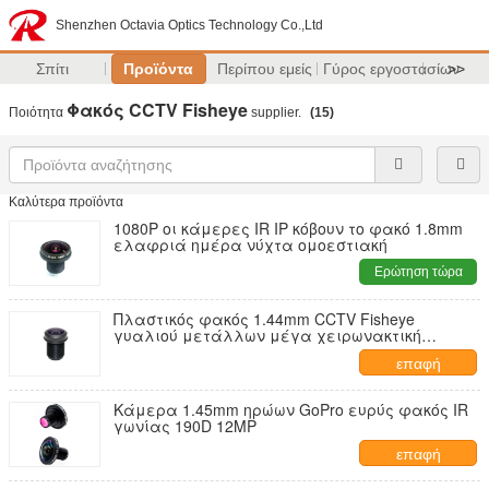
Shenzhen Octavia Optics Technology Co.,Ltd
Σπίτι
Προϊόντα
Περίπου εμείς
Γύρος εργοστασίων
>>
Φακός CCTV Fisheye
Ποιότητα
supplier.
(15)
Καλύτερα προϊόντα
1080P οι κάμερες IR IP κόβουν το φακό 1.8mm
ελαφριά ημέρα νύχτα ομοεστιακή
Ερώτηση τώρα
Πλαστικός φακός 1.44mm CCTV Fisheye
γυαλιού μετάλλων μέγα χειρωνακτική
εστίαση εικονοκυττάρου 3,0
επαφή
Κάμερα 1.45mm ηρώων GoPro ευρύς φακός IR
γωνίας 190D 12MP
επαφή