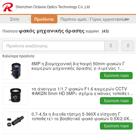
Shenzhen Octavia Optics Technology Co.,Ltd
Σπίτι
Προϊόντα
Περίπου εμείς
Γύρος εργοστασίων
>>
φακός μηχανικής όρασης
Ποιότητα
supplier.
(43)
Καλύτερα προϊόντα
8MP η βιομηχανική διεπαφή 50mm φακών Γ
καμερών μηχανικής όρασης γ-λιμένας 1
ίντσας καθόρισε το φακό εστίασης FA
Ερώτηση τώρα
το άνοιγμα 1/1.7 φακών F1.6 καμερών CCTV
ΦΑΚΏΝ 5mm HD 5MP» σχήμα εικόνας τοποθετεί
το Γ για το βιομηχανικό οδικό έλεγχο
Ερώτηση τώρα
ασφάλειας
0.7-4.5x η διευθετήσιμη 5-360X ενίσχυση Γ
τοποθετεί το βοηθητικό φακό φακών 0.5X/2.0X
Barlow για τη κάμερα μικροσκοπίων
Ερώτηση τώρα
βιομηχανίας