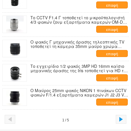
εστίασης της IRIS Γ τοποθετεί 3MP 25mm HD
επαφή
Το CCTV F1.4 Γ τοποθετεί το μικροϋπολογιστή
4/3 φακών ζουμ εξαρτήματα καμερών OM-D1
M4/3 Nex GX1
επαφή
Ο φακός Γ μηχανικής όρασης τηλεοπτικής TV
τοποθετεί τη κάμερα 35mm μαύρο χρώμα
ανοιγμάτων F1.7
επαφή
Το εγχειρίδιο 1/2 φακός 3MP HD 16mm καίσιο
μηχανικής όρασης της Iris τοποθετεί για HD τη
κάμερα καμερών IP
επαφή
Ο Μαύρος 25mm φακός NiKON 1 πινάκων CCTV
φακών F/1.4 εξαρτήματα καμερών J1 J2 J3 V1
J2
επαφή
1 / 5