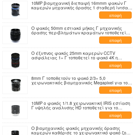
10MP βιομηχανική διεπαφή 16mmm φακών Γ
καμερών μηχανικής όρασης 1 σταθερή ίντσα
εστίαση για τη κάμερα σμέουρων γ-λιμένων
επαφή
Ο φακός 50mm εστιακό μήκος Γ μηχανικής
όρασης περιβλημάτων κραμάτων τοποθετεί
F/1.4 η χειρωνακτική Iris
επαφή
Ο έξυπνος φακός 25mm καμερών CCTV
ασφάλειας 1» Γ τοποθετεί το φακό 4K η
χειρωνακτική IRIS
επαφή
8mm Γ τοποθετούν το φακό 2/3» 5,0
χειρωνακτικός βιομηχανικός Megapixel για το
κιβώτιο καμερών CCTV IP
επαφή
10MP ο φακός 1/1.8 χειρωνακτική IRIS εστίαση
Γ υψηλής ανάλυσης HD τοποθετεί για το
βιομηχανικό μικροσκόπιο καμερών CCTV
επαφή
Ο βιομηχανικός φακός μηχανικής όρασης
καμερών καθόρισε το χειρωνακτικό φακό ζουμ