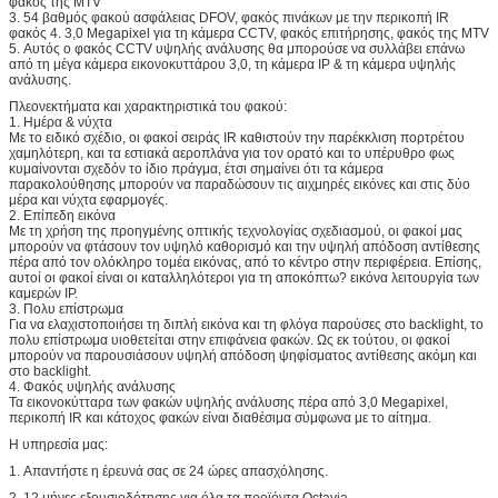
φακός της MTV
3. 54 βαθμός φακού ασφάλειας DFOV, φακός πινάκων με την περικοπή IR
φακός 4. 3,0 Megapixel για τη κάμερα CCTV, φακός επιτήρησης, φακός της MTV
5. Αυτός ο φακός CCTV υψηλής ανάλυσης θα μπορούσε να συλλάβει επάνω
από τη μέγα κάμερα εικονοκυττάρου 3,0, τη κάμερα IP & τη κάμερα υψηλής
ανάλυσης.
Πλεονεκτήματα και χαρακτηριστικά του φακού:
1. Ημέρα & νύχτα
Με το ειδικό σχέδιο, οι φακοί σειράς IR καθιστούν την παρέκκλιση πορτρέτου
χαμηλότερη, και τα εστιακά αεροπλάνα για τον ορατό και το υπέρυθρο φως
κυμαίνονται σχεδόν το ίδιο πράγμα, έτσι σημαίνει ότι τα κάμερα
παρακολούθησης μπορούν να παραδώσουν τις αιχμηρές εικόνες και στις δύο
μέρα και νύχτα εφαρμογές.
2. Επίπεδη εικόνα
Με τη χρήση της προηγμένης οπτικής τεχνολογίας σχεδιασμού, οι φακοί μας
μπορούν να φτάσουν τον υψηλό καθορισμό και την υψηλή απόδοση αντίθεσης
πέρα από τον ολόκληρο τομέα εικόνας, από το κέντρο στην περιφέρεια. Επίσης,
αυτοί οι φακοί είναι οι καταλληλότεροι για τη αποκόπτω? εικόνα λειτουργία των
καμερών IP.
3. Πολυ επίστρωμα
Για να ελαχιστοποιήσει τη διπλή εικόνα και τη φλόγα παρούσες στο backlight, το
πολυ επίστρωμα υιοθετείται στην επιφάνεια φακών. Ως εκ τούτου, οι φακοί
μπορούν να παρουσιάσουν υψηλή απόδοση ψηφίσματος αντίθεσης ακόμη και
στο backlight.
4. Φακός υψηλής ανάλυσης
Τα εικονοκύτταρα των φακών υψηλής ανάλυσης πέρα από 3,0 Megapixel,
περικοπή IR και κάτοχος φακών είναι διαθέσιμα σύμφωνα με το αίτημα.
Η υπηρεσία μας:
1.
Απαντήστε η έρευνά σας σε 24 ώρες απασχόλησης.
2.
12 μήνες εξουσιοδότησης για όλα τα προϊόντα Octavia.