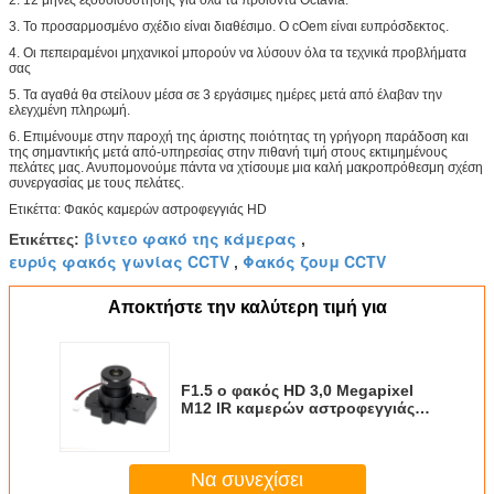
3.
Το προσαρμοσμένο σχέδιο είναι διαθέσιμο. Ο cOem είναι ευπρόσδεκτος.
4.
Οι πεπειραμένοι μηχανικοί μπορούν να λύσουν όλα τα τεχνικά προβλήματα
σας
5.
Τα αγαθά θα στείλουν μέσα σε 3 εργάσιμες ημέρες μετά από έλαβαν την
ελεγχμένη πληρωμή.
6.
Επιμένουμε στην παροχή της άριστης ποιότητας τη γρήγορη παράδοση και
της σημαντικής μετά από-υπηρεσίας στην πιθανή τιμή στους εκτιμημένους
πελάτες μας. Ανυπομονούμε πάντα να χτίσουμε μια καλή μακροπρόθεσμη σχέση
συνεργασίας με τους πελάτες.
Ετικέττα: Φακός καμερών αστροφεγγιάς HD
βίντεο φακό της κάμερας
Ετικέττες:
,
ευρύς φακός γωνίας CCTV
Φακός ζουμ CCTV
,
Αποκτήστε την καλύτερη τιμή για
F1.5 ο φακός HD 3,0 Megapixel
M12 IR καμερών αστροφεγγιάς
ανοιγμάτων ΈΚΟΨΕ το εστιακό
μήκος 8mm
Να συνεχίσει