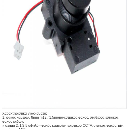
Χαρακτηριστικά γνωρίσματα:
1. φακός καμερών 8mm m12, f1.5mono-εστιακός φακός, σταθερός εστιακός
φακός ίριδων.
» σχήμα 2. 1/2.5 υψηλό - φακός καμερών ποιοτικού CCTV, οπτικός φακός, μίνι