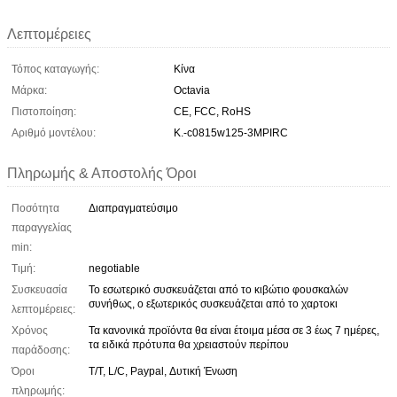
Λεπτομέρειες
Τόπος καταγωγής:
Κίνα
Μάρκα:
Octavia
Πιστοποίηση:
CE, FCC, RoHS
Αριθμό μοντέλου:
Κ.-c0815w125-3MPIRC
Πληρωμής & Αποστολής Όροι
Ποσότητα
Διαπραγματεύσιμο
παραγγελίας
min:
Τιμή:
negotiable
Συσκευασία
Το εσωτερικό συσκευάζεται από το κιβώτιο φουσκαλών
συνήθως, ο εξωτερικός συσκευάζεται από το χαρτοκι
λεπτομέρειες:
Χρόνος
Τα κανονικά προϊόντα θα είναι έτοιμα μέσα σε 3 έως 7 ημέρες,
τα ειδικά πρότυπα θα χρειαστούν περίπου
παράδοσης:
Όροι
T/T, L/C, Paypal, Δυτική Ένωση
πληρωμής: