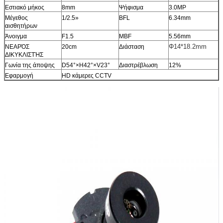
Εστιακό μήκος
8mm
Ψήφισμα
3.0MP
Μέγεθος
1/2.5»
BFL
6.34mm
αισθητήρων
Άνοιγμα
F1.5
MBF
5.56mm
Φ14*18.2mm
ΝΕΑΡΌΣ
20cm
Διάσταση
ΔΙΚΥΚΛΙΣΤΉΣ
Γωνία της άποψης
D54°×H42°×V23°
Διαστρέβλωση
12%
Εφαρμογή
HD κάμερες CCTV