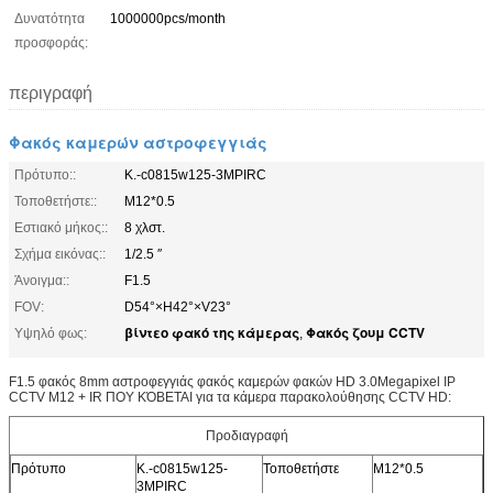
Δυνατότητα
1000000pcs/month
προσφοράς:
περιγραφή
Φακός καμερών αστροφεγγιάς
Πρότυπο::
Κ.-c0815w125-3MPIRC
Τοποθετήστε::
M12*0.5
Εστιακό μήκος::
8 χλστ.
Σχήμα εικόνας::
1/2.5 ″
Άνοιγμα::
F1.5
FOV:
D54°×H42°×V23°
βίντεο φακό της κάμερας
Φακός ζουμ CCTV
Υψηλό φως:
,
F1.5 φακός 8mm αστροφεγγιάς φακός καμερών φακών HD 3.0Megapixel IP
CCTV M12 + IR ΠΟΥ ΚΌΒΕΤΑΙ για τα κάμερα παρακολούθησης CCTV HD:
Προδιαγραφή
Πρότυπο
Κ.-c0815w125-
Τοποθετήστε
M12*0.5
3MPIRC