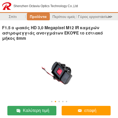
Shenzhen Octavia Optics Technology Co.,Ltd
Σπίτι
Προϊόντα
Περίπου εμείς
Γύρος εργοστασίων
>>
F1.5 ο φακός HD 3,0 Megapixel M12 IR καμερών
αστροφεγγιάς ανοιγμάτων ΈΚΟΨΕ το εστιακό
μήκος 8mm
Καλύτερη τιμή
επαφή