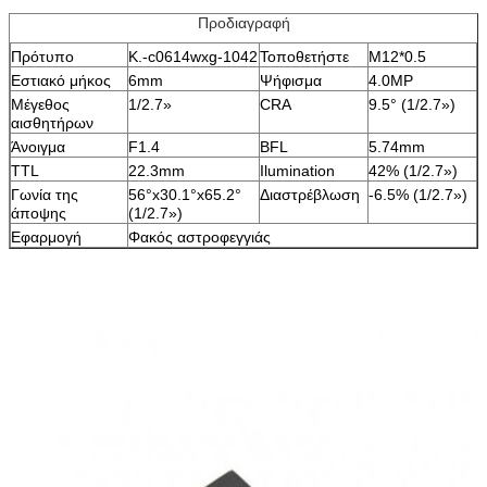
Προδιαγραφή
Πρότυπο
Κ.-c0614wxg-1042
Τοποθετήστε
M12*0.5
Εστιακό μήκος
6mm
Ψήφισμα
4.0MP
Μέγεθος
1/2.7»
CRA
9.5° (1/2.7»)
αισθητήρων
Άνοιγμα
F1.4
BFL
5.74mm
TTL
22.3mm
Ilumination
42% (1/2.7»)
Γωνία της
56°x30.1°x65.2°
Διαστρέβλωση
-6.5% (1/2.7»)
άποψης
(1/2.7»)
Εφαρμογή
Φακός αστροφεγγιάς