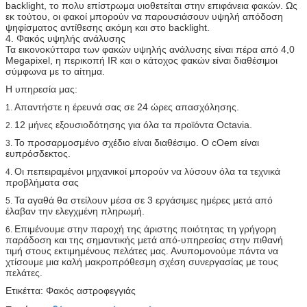
backlight, το πολυ επίστρωμα υιοθετείται στην επιφάνεια φακών. Ως
εκ τούτου, οι φακοί μπορούν να παρουσιάσουν υψηλή απόδοση
ψηφίσματος αντίθεσης ακόμη και στο backlight.
4. Φακός υψηλής ανάλυσης
Τα εικονοκύτταρα των φακών υψηλής ανάλυσης είναι πέρα από 4,0
Megapixel, η περικοπή IR και ο κάτοχος φακών είναι διαθέσιμοι
σύμφωνα με το αίτημα.
Η υπηρεσία μας:
Απαντήστε η έρευνά σας σε 24 ώρες απασχόλησης.
1.
12 μήνες εξουσιοδότησης για όλα τα προϊόντα Octavia.
2.
Το προσαρμοσμένο σχέδιο είναι διαθέσιμο. Ο cOem είναι
3.
ευπρόσδεκτος.
Οι πεπειραμένοι μηχανικοί μπορούν να λύσουν όλα τα τεχνικά
4.
προβλήματα σας
Τα αγαθά θα στείλουν μέσα σε 3 εργάσιμες ημέρες μετά από
5.
έλαβαν την ελεγχμένη πληρωμή.
Επιμένουμε στην παροχή της άριστης ποιότητας τη γρήγορη
6.
παράδοση και της σημαντικής μετά από-υπηρεσίας στην πιθανή
τιμή στους εκτιμημένους πελάτες μας. Ανυπομονούμε πάντα να
χτίσουμε μια καλή μακροπρόθεσμη σχέση συνεργασίας με τους
πελάτες.
Ετικέττα: Φακός αστροφεγγιάς