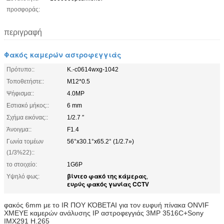
προσφοράς:
περιγραφή
Φακός καμερών αστροφεγγιάς
Πρότυπο::
Κ.-c0614wxg-1042
Τοποθετήστε::
M12*0.5
Ψήφισμα::
4.0MP
Εστιακό μήκος::
6 mm
Σχήμα εικόνας::
1/2.7 ″
Άνοιγμα::
F1.4
Γωνία τομέων
56°x30.1°x65.2° (1/2.7»)
(1/3%22)::
το στοιχείο:
1G6P
βίντεο φακό της κάμερας
Υψηλό φως:
,
ευρύς φακός γωνίας CCTV
φακός 6mm με το IR ΠΟΥ ΚΌΒΕΤΑΙ για τον ευφυή πίνακα ONVIF
XMEYE καμερών ανάλυσης IP αστροφεγγιάς 3MP 3516C+Sony
IMX291 H.265