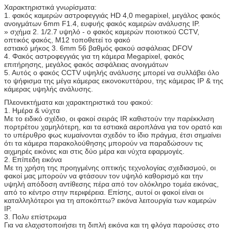
Χαρακτηριστικά γνωρίσματα:
1. φακός καμερών αστροφεγγιάς HD 4,0 megapixel, μεγάλος φακός
ανοιγμάτων 6mm F1.4, ευφυής φακός καμερών ανάλυσης IP.
» σχήμα 2. 1/2.7 υψηλό - ο φακός καμερών ποιοτικού CCTV,
οπτικός φακός, M12 τοποθετεί το φακό
εστιακό μήκος 3. 6mm 56 βαθμός φακού ασφάλειας DFOV
4. Φακός αστροφεγγιάς για τη κάμερα Megapixel, φακός
επιτήρησης, μεγάλος φακός ασφάλειας ανοιγμάτων
5. Αυτός ο φακός CCTV υψηλής ανάλυσης μπορεί να συλλάβει όλο
το ψήφισμα της μέγα κάμερας εικονοκυττάρου, της κάμερας IP & της
κάμερας υψηλής ανάλυσης.
Πλεονεκτήματα και χαρακτηριστικά του φακού:
1. Ημέρα & νύχτα
Με το ειδικό σχέδιο, οι φακοί σειράς IR καθιστούν την παρέκκλιση
πορτρέτου χαμηλότερη, και τα εστιακά αεροπλάνα για τον ορατό και
το υπέρυθρο φως κυμαίνονται σχεδόν το ίδιο πράγμα, έτσι σημαίνει
ότι τα κάμερα παρακολούθησης μπορούν να παραδώσουν τις
αιχμηρές εικόνες και στις δύο μέρα και νύχτα εφαρμογές.
2. Επίπεδη εικόνα
Με τη χρήση της προηγμένης οπτικής τεχνολογίας σχεδιασμού, οι
φακοί μας μπορούν να φτάσουν τον υψηλό καθορισμό και την
υψηλή απόδοση αντίθεσης πέρα από τον ολόκληρο τομέα εικόνας,
από το κέντρο στην περιφέρεια. Επίσης, αυτοί οι φακοί είναι οι
καταλληλότεροι για τη αποκόπτω? εικόνα λειτουργία των καμερών
IP.
3. Πολυ επίστρωμα
Για να ελαχιστοποιήσει τη διπλή εικόνα και τη φλόγα παρούσες στο