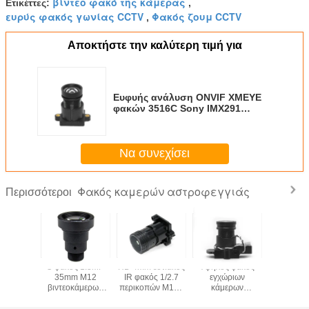
βίντεο φακό της κάμερας
Ετικέττες:
,
ευρύς φακός γωνίας CCTV
Φακός ζουμ CCTV
,
Αποκτήστε την καλύτερη τιμή για
Ευφυής ανάλυση ONVIF XMEYE
φακών 3516C Sony IMX291
καμερών αστροφεγγιάς H.265
3MP
Να συνεχίσει
Φακός καμερών αστροφεγγιάς
Περισσότεροι
ΚΟΨΕ το
Ο φακός 1.3MP
HD 4mm εστιακός
Υψηλός φακός
M16 εστ
 93,7
35mm M12
IR φακός 1/2.7
εγχώριων
φακός 2M
ερών
βιντεοκάμερων
περικοπών M16»
κάμερων
6mm κα
εγγιάς
πινάκων IR MTV
φακός καμερών
ασφαλείας
αστροφεγγ
ός CCTV
σχήμα εικόνας
πινάκων
καθορισμού
τον πί