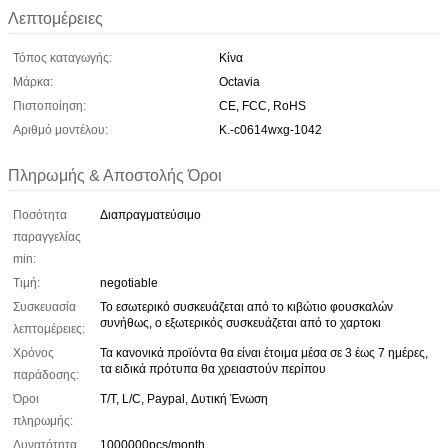
Λεπτομέρειες
Τόπος καταγωγής:
Κίνα
Μάρκα:
Octavia
Πιστοποίηση:
CE, FCC, RoHS
Αριθμό μοντέλου:
Κ.-c0614wxg-1042
Πληρωμής & Αποστολής Όροι
Ποσότητα
Διαπραγματεύσιμο
παραγγελίας
min:
Τιμή:
negotiable
Συσκευασία
Το εσωτερικό συσκευάζεται από το κιβώτιο φουσκαλών
συνήθως, ο εξωτερικός συσκευάζεται από το χαρτοκι
λεπτομέρειες:
Χρόνος
Τα κανονικά προϊόντα θα είναι έτοιμα μέσα σε 3 έως 7 ημέρες,
τα ειδικά πρότυπα θα χρειαστούν περίπου
παράδοσης:
Όροι
T/T, L/C, Paypal, Δυτική Ένωση
πληρωμής:
Δυνατότητα
1000000pcs/month