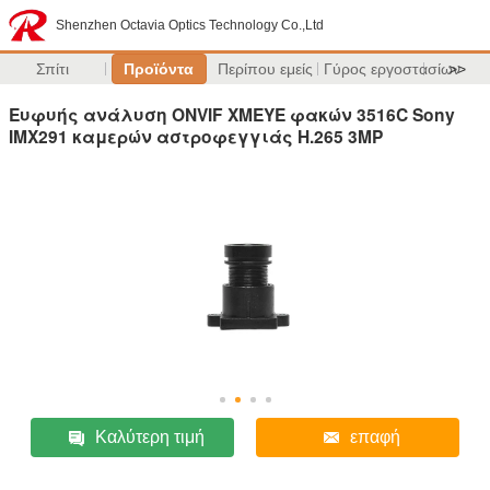
Shenzhen Octavia Optics Technology Co.,Ltd
Σπίτι
Προϊόντα
Περίπου εμείς
Γύρος εργοστασίων
>>
Ευφυής ανάλυση ONVIF XMEYE φακών 3516C Sony
IMX291 καμερών αστροφεγγιάς H.265 3MP
Καλύτερη τιμή
επαφή