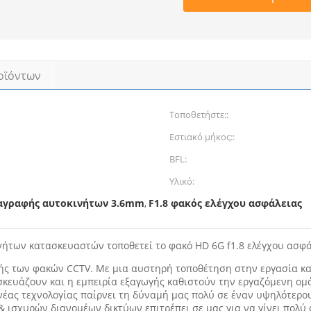
οϊόντων
Τοποθετήστε::
Εστιακό μήκος::
BFL:
Υλικό:
αγραφής αυτοκινήτων 3.6mm
F1.8 φακός ελέγχου ασφάλειας
,
ήτων κατασκευαστών τοποθετεί το φακό HD 6G f1.8 ελέγχου ασφ
τής των φακών CCTV. Με μια αυστηρή τοποθέτηση στην εργασία και
σκευάζουν και η εμπειρία εξαγωγής καθιστούν την εργαζόμενη ομά
νέας τεχνολογίας παίρνει τη δύναμή μας πολύ σε έναν υψηλότερου
 ισχυρών διανομέων δικτύων επιτρέπει σε μας για να γίνει πολύ 