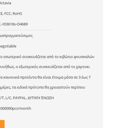
Octavia
CE, FCC, RoHS
Κ.-t03618s-O4689
Διαπραγματεύσιμος
negotiable
Το εσωτερικό συσκευάζεται από το κιβώτιο φουσκαλών
συνήθως, ο εξωτερικός συσκευάζεται από το χαρτοκι
Τα κανονικά προϊόντα θα είναι έτοιμα μέσα σε 3 έως 7
ημέρες, τα ειδικά πρότυπα θα χρειαστούν περίπου
T/T, L/C, PAYPAL, ΔΥΤΙΚΉ ΈΝΩΣΗ
1000000pcs/month