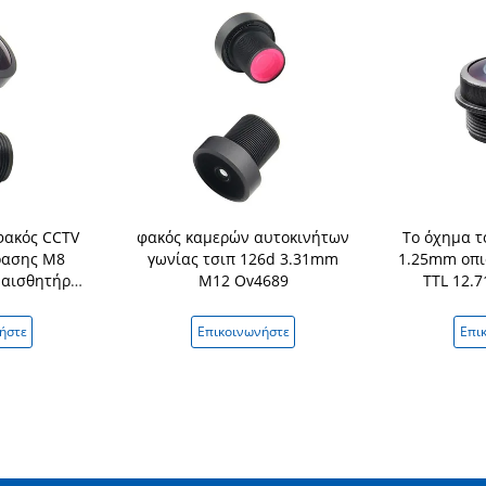
φακός CCTV
φακός καμερών αυτοκινήτων
Το όχημα τ
ρασης M8
γωνίας τσιπ 126d 3.31mm
1.25mm οπι
 αισθητήρα
M12 Ov4689
TTL 12.
7740
αυτοκινήτω
ήστε
Επικοινωνήστε
Επι