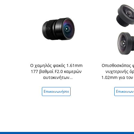
 αυτοκίνητος
Ο χαμηλός φακός 1.61mm
Οπισθοσκόπος 
1/3 μέγεθος
177 βαθμοί F2.0 καμερών
νυχτερινής ό
 περικοπή IR
αυτοκινήτων
1.02mm για τον
διαστρεβλώσεων
τσιπ OV
στεγανοποιεί M12 τοποθετεί
νήστε
Επικοινωνήστε
Επικοινων
το φακό