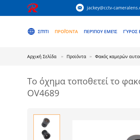
jackey@cctv-cameralens
ΣΠΊΤΙ
ΠΡΟΪΌΝΤΑ
ΠΕΡΊΠΟΥ ΕΜΕΊΣ
ΓΎΡΟΣ 
Αρχική Σελίδα
Προϊόντα
Φακός καμερών αυτο
Το όχημα τοποθετεί το φακ
OV4689