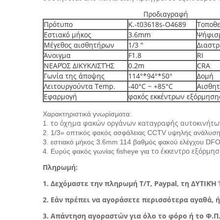
Προδιαγραφή
Πρότυπο
Κ.-t03618s-O4689
Τοποθ
Εστιακό μήκος
3.6mm
Ψήφισ
Μέγεθος αισθητήρων
1/3 "
Διαστ
Άνοιγμα
F1.8
RI
ΝΕΑΡΌΣ ΔΙΚΥΚΛΙΣΤΉΣ
0.2m
CRA
Γωνία της άποψης
114°*94°*50°
Δομή
Λειτουργούντα Temp.
-40°C ~ +85°C
Αισθη
Εφαρμογή
φακός εκκέντρων εξόρμηση
Χαρακτηριστικά γνωρίσματα:
το όχημα φακών οργάνων καταγραφής αυτοκινήτω
1.
2. 1/3» οπτικός φακός ασφάλειας CCTV υψηλής ανάλυσ
3. εστιακό μήκος 3.6mm 114 βαθμός φακού ελέγχου DFO
το έκκεντρο εξόρμησ
4. Ευρύς φακός γωνίας fisheye για
Πληρωμή:
1. Δεχόμαστε την πληρωμή T/T, Paypal, τη ΔΥΤΙΚΉ 
2. Εάν πρέπει να αγοράσετε περισσότερα αγαθά, ή
3. Απάντηση αγοραστών για όλο το φόρο ή το Φ.Π