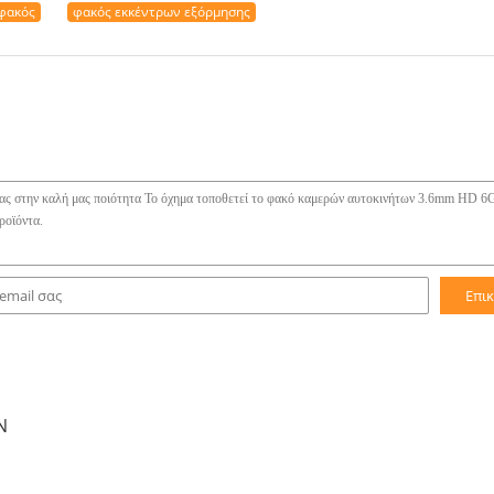
 φακός
φακός εκκέντρων εξόρμησης
Επι
Ν