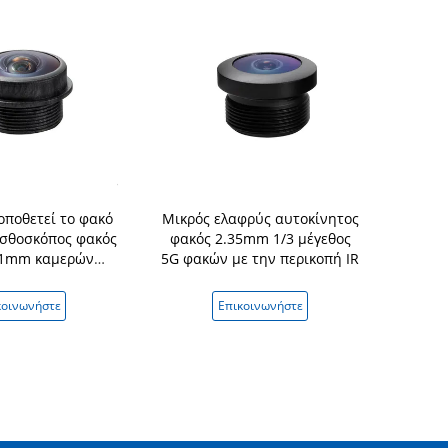
οποθετεί το φακό
Μικρός ελαφρύς αυτοκίνητος
Ο χαμηλός
σθοσκόπος φακός
φακός 2.35mm 1/3 μέγεθος
177 βαθμο
71mm καμερών
5G φακών με την περικοπή IR
αυτ
ν οχημάτων 1/3.7
διαστ
DFOV
στεγανοποιε
κοινωνήστε
Επικοινωνήστε
Επικ
τ