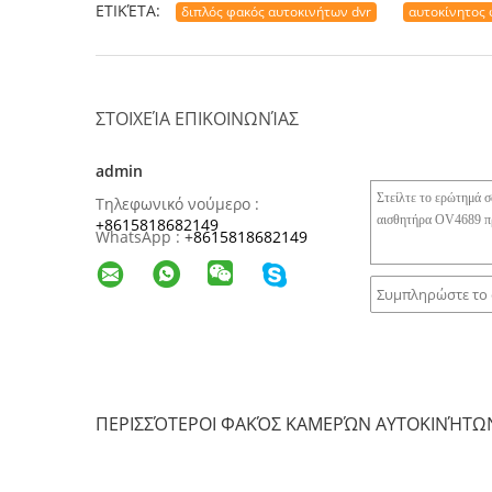
ΕΤΙΚΈΤΑ:
διπλός φακός αυτοκινήτων dvr
αυτοκίνητος
ΣΤΟΙΧΕΊΑ ΕΠΙΚΟΙΝΩΝΊΑΣ
admin
Τηλεφωνικό νούμερο :
+8615818682149
WhatsApp :
+
8615818682149
ΠΕΡΙΣΣΌΤΕΡΟΙ ΦΑΚΌΣ ΚΑΜΕΡΏΝ ΑΥΤΟΚΙΝΉΤΩ