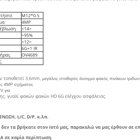
ετήστε
M12*0.5
μα
4MP
ρέβλωση
<14>
>95%
<12>
6G+1 IR
τήρας
OV4689
ς
ν τοποθετεί 3.6mm
, μεγάλος σταθερός άνοιγμα φακός πινάκων ίριδων
ης 4MP σχήματος
V για
ης
γυαλί φακών φακών HD 6G ελέγχου ασφάλειας
,
ΈΝΩΣΗ, L/C, D/P, κ.λπ.
 δεν τα βρήκατε στον Ιστό μας, παρακαλώ να μας έρθουν σε ε
.Α σε καμία περίπτωση.