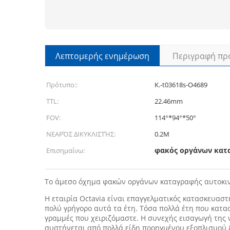
Λεπτομερής ενημέρωση
Περιγραφή πρ
Πρότυπο::
Κ.-t03618s-O4689
TTL:
22.46mm
FOV:
114°*94°*50°
ΝΕΑΡΌΣ ΔΙΚΥΚΛΙΣΤΉΣ:
0.2M
φακός οργάνων κατ
Επισημαίνω:
Το άμεσο όχημα φακών οργάνων καταγραφής αυτοκιν
Η εταιρία Octavia είναι επαγγελματικός κατασκευασ
πολύ γρήγορο αυτά τα έτη. Τόσα πολλά έτη που κατα
γραμμές που χειριζόμαστε. Η συνεχής εισαγωγή της 
συστήνεται από πολλά είδη προηγμένου εξοπλισμού &