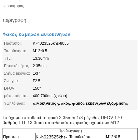
προσφοράς:
περιγραφή
Φακός καμερών αυτοκινήτων
Πρότυπο::
Κ.-h023525khs-8055
Τοποθετήστε::
M12*0.5
TTL:
13.30mm
Εστιακό μήκος::
2.35mm
Σχήμα εικόνας::
1/3 ″
Άνοιγμα::
F2.5
DFOV:
150°
μήκος κύματος:
400-700nm (χρώμα)
αυτοκίνητος φακός
φακός εκκέντρων εξόρμησης
Υψηλό φως:
,
Το όχημα τοποθετεί το φακό 2.35mm 1/3 μέγεθος DFOV 170
βαθμός TTL 13.3mm οπισθοσκόπος φακός οχημάτων M12
:
Προδιαγραφή
Κ.-h023525khs-
Πρότυπο
Τοποθετήστε
M12*0.5