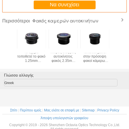
Να συνεχίσει
Φακός καμερών αυτοκινήτων
Περισσότεροι
καμερών
Το όχημα
Μικρός ελαφρύς
Τοποθετημένοι
Ο χαμηλό
ινήτων
τοποθετεί το φακό
αυτοκίνητος
στην πρόσοψη
1.61mm
σιπ 126d
1.25mm
φακός 2.35mm
φακοί κάμερων
βαθμοί 
m M12
οπισθοσκόπος
1/3 μέγεθος 5G
παρακολούθησης
καμε
689
φακός TTL
φακών με την
CCTV οράματος
αυτοκι
12.71mm
περικοπή IR
υπέρυθρου φωτός
διαστρεβ
Γλώσσα αλλαγής
καμερών
φακών εκκέντρων
στεγανοπο
αυτοκινήτων
εξόρμησης
τοποθετεί 
Greek
οχημάτων 1/3.7
DFOV
Σπίτι
|
Περίπου εμείς
|
Μας ελάτε σε επαφή με
|
Sitemap
|
Privacy Policy
Άποψη υπολογιστών γραφείου
Copyright © 2019 - 2026 Shenzhen Octavia Optics Technology Co.,Ltd.
All rights reserved.