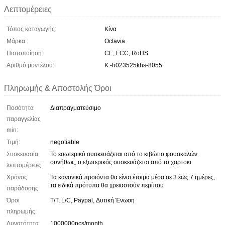
Λεπτομέρειες
Τόπος καταγωγής:
Κίνα
Μάρκα:
Octavia
Πιστοποίηση:
CE, FCC, RoHS
Αριθμό μοντέλου:
Κ.-h023525khs-8055
Πληρωμής & Αποστολής Όροι
Ποσότητα
Διαπραγματεύσιμο
παραγγελίας
min:
Τιμή:
negotiable
Συσκευασία
Το εσωτερικό συσκευάζεται από το κιβώτιο φουσκαλών
συνήθως, ο εξωτερικός συσκευάζεται από το χαρτοκι
λεπτομέρειες:
Χρόνος
Τα κανονικά προϊόντα θα είναι έτοιμα μέσα σε 3 έως 7 ημέρες,
τα ειδικά πρότυπα θα χρειαστούν περίπου
παράδοσης:
Όροι
T/T, L/C, Paypal, Δυτική Ένωση
πληρωμής:
Δυνατότητα
1000000pcs/month