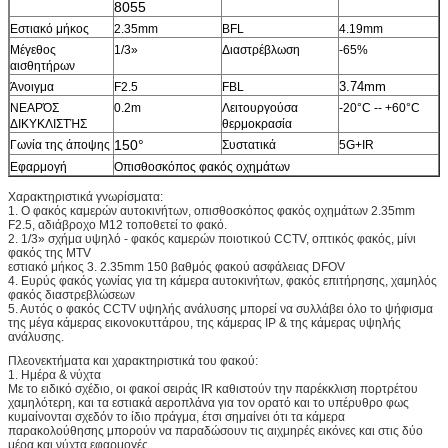
8055
Εστιακό μήκος
2.35mm
BFL
4.19mm
Μέγεθος
1/3»
Διαστρέβλωση
-65%
αισθητήρων
3.74mm
Άνοιγμα
F2.5
FBL
ΝΕΑΡΌΣ
0.2m
Λειτουργούσα
-20°C -- +60°C
ΔΙΚΥΚΛΙΣΤΉΣ
θερμοκρασία
150°
Γωνία της άποψης
Συστατικά
5G+IR
Εφαρμογή
Οπισθοσκόπος φακός οχημάτων
Χαρακτηριστικά γνωρίσματα:
1. Ο φακός καμερών αυτοκινήτων, οπισθοσκόπος φακός οχημάτων 2.35mm
F2.5, αδιάβροχο M12 τοποθετεί το φακό.
2. 1/3» σχήμα υψηλό - φακός καμερών ποιοτικού CCTV, οπτικός φακός, μίνι
φακός της MTV
εστιακό μήκος 3. 2.35mm 150 βαθμός φακού ασφάλειας DFOV
4. Ευρύς φακός γωνίας για τη κάμερα αυτοκινήτων, φακός επιτήρησης, χαμηλός
φακός διαστρεβλώσεων
5. Αυτός ο φακός CCTV υψηλής ανάλυσης μπορεί να συλλάβει όλο το ψήφισμα
της μέγα κάμερας εικονοκυττάρου, της κάμερας IP & της κάμερας υψηλής
ανάλυσης.
Πλεονεκτήματα και χαρακτηριστικά του φακού:
1. Ημέρα & νύχτα
Με το ειδικό σχέδιο, οι φακοί σειράς IR καθιστούν την παρέκκλιση πορτρέτου
χαμηλότερη, και τα εστιακά αεροπλάνα για τον ορατό και το υπέρυθρο φως
κυμαίνονται σχεδόν το ίδιο πράγμα, έτσι σημαίνει ότι τα κάμερα
παρακολούθησης μπορούν να παραδώσουν τις αιχμηρές εικόνες και στις δύο
μέρα και νύχτα εφαρμογές.