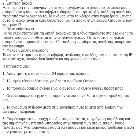
2. Επίπεδη εικόνα
Με τη χρήση της προηγμένης οπτικής τεχνολογίας σχεδιασμού, οι φακοί μας
μπορούν να φτάσουν τον υψηλό καθορισμό και την υψηλή απόδοση αντίθεσης
πέρα από τον ολόκληρο τομέα εικόνας, από το κέντρο στην περιφέρεια. Επίσης,
αυτοί οι φακοί είναι οι καταλληλότεροι για τη αποκόπτω? εικόνα λειτουργία των
καμερών IP.
3. Πολυ επίστρωμα
Για να ελαχιστοποιήσει τη διπλή εικόνα και τη φλόγα παρούσες στο backlight, το
πολυ επίστρωμα υιοθετείται στην επιφάνεια φακών. Ως εκ τούτου, οι φακοί
μπορούν να παρουσιάσουν υψηλή απόδοση ψηφίσματος αντίθεσης ακόμη και
στο backlight.
4. Φακός υψηλής ανάλυσης
Τα εικονοκύτταρα των φακών υψηλής ανάλυσης είναι Megapixel, η περικοπή IR
και ο κάτοχος φακών είναι διαθέσιμοι σύμφωνα με το αίτημα.
Η υπηρεσία μας:
1.
Απαντήστε η έρευνά σας σε 24 ώρες απασχόλησης.
2.
12 μήνες εξουσιοδότησης για όλα τα προϊόντα Octavia.
3.
Το προσαρμοσμένο σχέδιο είναι διαθέσιμο. Ο cOem είναι ευπρόσδεκτος.
4.
Οι πεπειραμένοι μηχανικοί μπορούν να λύσουν όλα τα τεχνικά προβλήματα
σας
5.
Τα αγαθά θα στείλουν μέσα σε 3 εργάσιμες ημέρες μετά από έλαβαν την
ελεγχμένη πληρωμή.
6.
Επιμένουμε στην παροχή της άριστης ποιότητας τη γρήγορη παράδοση και
της σημαντικής μετά από-υπηρεσίας στην πιθανή τιμή στους εκτιμημένους
πελάτες μας. Ανυπομονούμε πάντα να χτίσουμε μια καλή μακροπρόθεσμη σχέση
συνεργασίας με τους πελάτες.