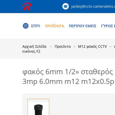
jackey@cctv-cameralens
ΣΠΊΤΙ
ΠΡΟΪΌΝΤΑ
ΠΕΡΊΠΟΥ ΕΜΕΊΣ
ΓΎΡΟΣ 
Αρχική Σελίδα
Προϊόντα
M12 φακός CCTV
εικόνας F2
φακός 6mm 1/2» σταθερός 
3mp 6.0mm m12 m12x0.5p 