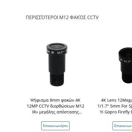
ΠΕΡΙΣΣΌΤΕΡΟΙ M12 ΦΑΚΌΣ CCTV
CCTV βαθμοί
Ψήφισμα 8mm φακών 4K
4K Lens 12Meg
HD 5mp 8mm
12MP CCTV διορθώσεων M12
1/1.7" 5mm For 
τη κάμερα
IR» μεγάλης απόστασης
Yi Gopro Firefly
ας IP
άποψη 1/1.7
Camera DJI Ru
UAVS
νήστε
Επικοινωνήστε
Επικοινων