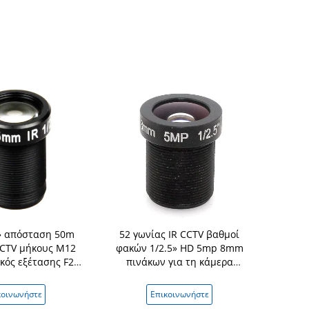
» απόσταση 50m
52 γωνίας IR CCTV βαθμοί
Ψήφισμα 
CTV μήκους M12
φακών 1/2.5» HD 5mp 8mm
12MP CCTV 
ός εξέτασης F2.4
πινάκων για τη κάμερα
IR» μεγά
μεγάλη
ασφάλειας IP
άπο
κοινωνήστε
Επικοινωνήστε
Επικ