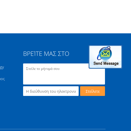
ΒΡΕΊΤΕ ΜΑΣ ΣΤΟ
ogy
μος
Στείλετε