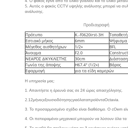
4. Ο φακός έγινε από το υλικό γυαλιού και το υλικό μετά
5.
Αυτός ο φακός CCTV υψηλής ανάλυσης μπορεί να συλλά
ανάλυσης.
Προδιαγραφή
Πρότυπο
Κ.-f0620irst-3H
Τοποθετή
Εστιακό μήκος
6mm
Ψήφισμα
Μέγεθος αισθητήρων
1/2»
BFL
Άνοιγμα
F2.0
Construc
ΝΕΑΡΌΣ ΔΙΚΥΚΛΙΣΤΉΣ
30cm
Διάσταση
Γωνία της άποψης
H67.4° (1/2»)
Βάρος
Εφαρμογή
για τα είδη καμερών
Η υπηρεσία μας:
1. Απαντήστε η έρευνά σας σε 24 ώρες απασχόλησης.
2
.12μήνεςεξουσιοδότησηςγιαόλαταπροϊόνταOctavia.
3. Το προσαρμοσμένο σχέδιο είναι διαθέσιμο. Ο cOem εί
4. Οι πεπειραμένοι μηχανικοί μπορούν να λύσουν όλα τα