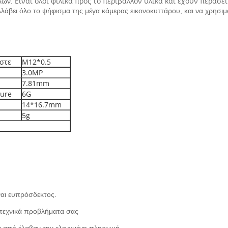
Είναι όλοι φιλικά προς το περιβάλλον υλικά και έχουν περάσ
λλων.
βει όλο το ψήφισμα της μέγα κάμερας εικονοκυττάρου, και να χρησιμο
στε
M12*0.5
3.0MP
7.81mm
ture
6G
14*16.7mm
5g
ναι ευπρόσδεκτος.
 τεχνικά προβλήματα σας