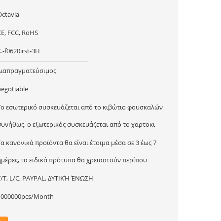
Octavia
CE, FCC, RoHS
.-f0620irst-3H
Διαπραγματεύσιμος
negotiable
Το εσωτερικό συσκευάζεται από το κιβώτιο φουσκαλών
συνήθως, ο εξωτερικός συσκευάζεται από το χαρτοκι
Τα κανονικά προϊόντα θα είναι έτοιμα μέσα σε 3 έως 7
ημέρες, τα ειδικά πρότυπα θα χρειαστούν περίπου
T/T, L/C, PAYPAL, ΔΥΤΙΚΉ ΈΝΩΣΗ
1000000pcs/Month