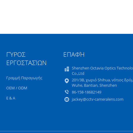
ΓΎΡΟΣ
ΕΠΑΦΉ
ΕΡΓΟΣΤΑΣΊΩΝ
Shenzhen Octavia Optics Technol
Co.,Ltd
Γραμμή Παραγωγής
201/3B, χωριό Shihua, νότιος δρό
Wuhe, Bantian, Shenzhen
OEM / ODM
86-158-18682149
Ε & Α
jackey@cctv-cameralens.com