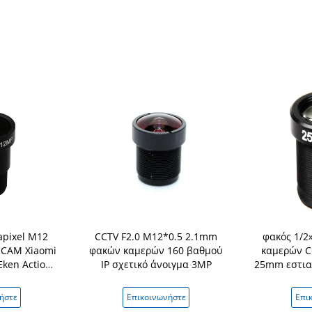
apixel M12
CCTV F2.0 M12*0.5 2.1mm
φακός 1/2
SJCAM Xiaomi
φακών καμερών 160 βαθμού
καμερών C
 Eken Action
IP σχετικό άνοιγμα 3MP
25mm εστιακ
ncam Drone
ήστε
Επικοινωνήστε
Επι