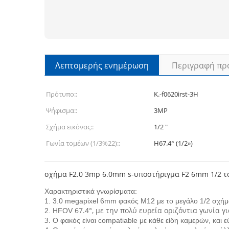
Λεπτομερής ενημέρωση
Περιγραφή πρ
Πρότυπο::
Κ.-f0620irst-3H
Ψήφισμα::
3MP
Σχήμα εικόνας::
1/2 ″
Γωνία τομέων (1/3%22)::
H67.4° (1/2»)
σχήμα F2.0 3mp 6.0mm s-υποστήριγμα F2 6mm 1/2 το
Χαρακτηριστικά γνωρίσματα:
1. 3.0 megapixel 6mm φακός M12 με το μεγάλο 1/2 σχήμ
67.4°, με την πολύ ευρεία οριζόντια γωνία 
2. HFOV
3.
Ο φακός είναι compatiable με κάθε είδη καμερών, και