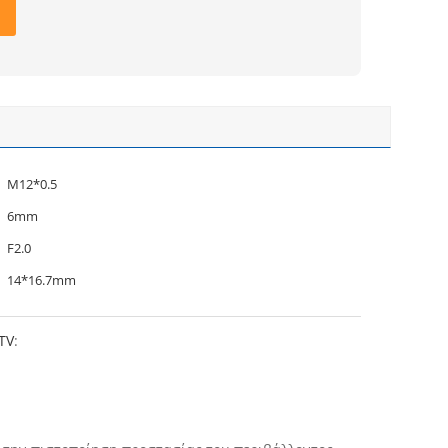
M12*0.5
6mm
F2.0
14*16.7mm
TV
: