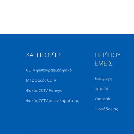
ΚΑΤΗΓΟΡΊΕΣ
ΠΕΡΊΠΟΥ
ΕΜΕΊΣ
CCTV φωτογραφικό φακό
Εισαγωγή
M12 φακός CCTV
Ιστορία
Φακός CCTV Fisheye
Υπηρεσία
Φακός CCTV οπών καρφίτσας
Η ομάδα μας