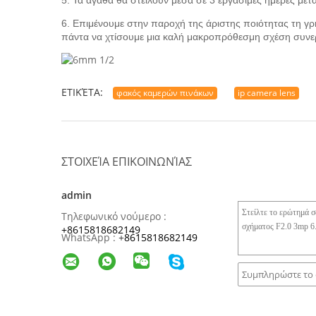
5. Τα αγαθά θα στείλουν μέσα σε 3 εργάσιμες ημέρες με
6. Επιμένουμε στην παροχή της άριστης ποιότητας τη γ
πάντα να χτίσουμε μια καλή μακροπρόθεσμη σχέση συνερ
ΕΤΙΚΈΤΑ:
φακός καμερών πινάκων
ip camera lens
ΣΤΟΙΧΕΊΑ ΕΠΙΚΟΙΝΩΝΊΑΣ
admin
Τηλεφωνικό νούμερο :
+8615818682149
WhatsApp :
+
8615818682149