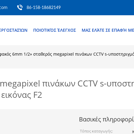
.com
86-158-18682149
ΕΡΓΟΣΤΑΣΊΩΝ
ΠΟΙΟΤΙΚΌΣ ΈΛΕΓΧΟΣ
ΜΑΣ ΕΛΆΤΕ ΣΕ ΕΠΑΦΉ Μ
φακός 6mm 1/2» σταθερός megapixel πινάκων CCTV s-υποστηριγ
megapixel πινάκων CCTV s-υποστ
εικόνας F2
Βασικές πληροφορί
Τόπος καταγωγής: