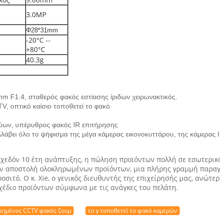
3.0MP
Φ28*31mm
-20°C --
+80°C
40.3g
mm F1.4, σταθερός φακός εστίασης ίριδων χειρωνακτικός.
V, οπτικό καίσιο τοποθετεί το φακό
τύων, υπέρυθρος φακός IR επιτήρησης
άβει όλο το ψήφισμα της μέγα κάμερας εικονοκυττάρου, της κάμερας 
σχεδόν 10 έτη ανάπτυξης, η πώληση προϊόντων πολλή σε εσωτερικό
ην αποστολή ολοκληρωμένων προϊόντων, μια πλήρης γραμμή παραγω
οσιτό. Ο κ. Xie, ο γενικός διευθυντής της επιχείρησής μας, ανώτε
σχέδιο προϊόντων σύμφωνα με τις ανάγκες του πελάτη.
ιημένος CCTV φακός ζουμ
το γ τοποθετεί το φακό καμερών