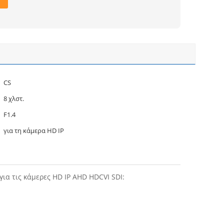
CS
8 χλστ.
F1.4
για τη κάμερα HD IP
ια τις κάμερες HD IP AHD HDCVI SDI
: