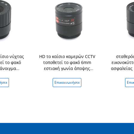
αίσιο νύχτας
HD το καίσιο καμερών CCTV
σταθερός
εί το φακό
τοποθετεί το φακό 6mm
εικονοκύττ
άνοιγμα
εστιακή γωνία άποψης
ασφαλείας
κτύων 3MP
ψηφίσματος 56° μήκους 3MP
ανά
ήστε
Επικοινωνήστε
Επι