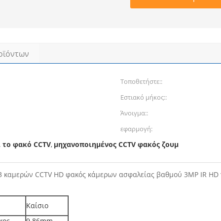
οϊόντων
Τοποθετήστε::
Εστιακό μήκος::
Άνοιγμα::
εφαρμογή:
ί το φακό CCTV
μηχανοποιημένος CCTV φακός ζουμ
,
3 καμερών CCTV HD φακός κάμερων ασφαλείας βαθμού 3MP IR HD γ
Καίσιο
κος
9.86mm