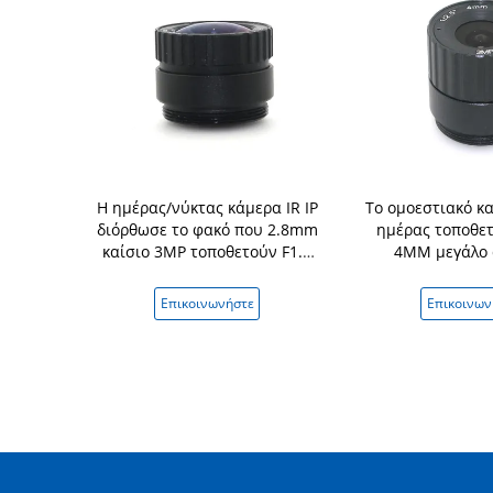
τικό μονο
Η ημέρας/νύκτας κάμερα IR IP
Το ομοεστιακό κ
τοποθετεί το
διόρθωσε το φακό που 2.8mm
ημέρας τοποθετ
εγχος 1,0
καίσιο 3MP τοποθετούν F1.2
4MM μεγάλο 
xel
1/2.5 μακριά διάρκεια ζωής
ασύρματων δι
νήστε
Επικοινωνήστε
Επικοινων