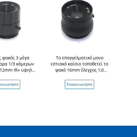
 φακός 3 μέγα
Το επαγγελματικό μονο
Η ημέρας/νύκ
αρα 1/3 κάμερων
εστιακό καίσιο τοποθετεί το
διόρθωσε το
 12mm IR» υψηλή
φακό 16mm έλεγχος 1,0
καίσιο 3MP 
λυση F1.6
Megapixel
1/2.5 μακρι
κοινωνήστε
Επικοινωνήστε
Επικ