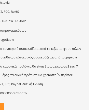
Octavia
CE, FCC, RoHS
Κ.-c0814w118-3MP
Διαπραγματεύσιμο
negotiable
Το εσωτερικό συσκευάζεται από το κιβώτιο φουσκαλών
συνήθως, ο εξωτερικός συσκευάζεται από το χαρτοκι
Τα κανονικά προϊόντα θα είναι έτοιμα μέσα σε 3 έως 7
ημέρες, τα ειδικά πρότυπα θα χρειαστούν περίπου
T/T, L/C, Paypal, Δυτική Ένωση
1000000pcs/month