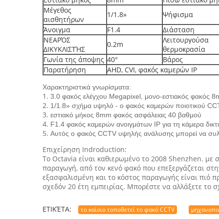
Μέγεθος
1/1.8»
Ψήφισμα
αισθητήρων
Άνοιγμα
F1.4
Διάσταση
ΝΕΑΡΌΣ
Λειτουργούσα
0.2m
ΔΙΚΥΚΛΙΣΤΉΣ
θερμοκρασία
Γωνία της άποψης
40°
Βάρος
Παρατήρηση
AHD, CVI, φακός καμερών IP
Χαρακτηριστικά γνωρίσματα:
1.
3.0 φακός ελέγχου Megapixel, μονο-εστιακός φακός 8
2.
1/1.8» σχήμα υψηλό - ο φακός καμερών ποιοτικού CCT
3.
εστιακό μήκος 8mm φακός ασφάλειας 40 βαθμού
4.
F1.4 φακός καμερών ανοιγμάτων IP για τη κάμερα δικ
5.
Αυτός ο φακός CCTV υψηλής ανάλυσης μπορεί να συλλ
Επιχείρηση Indroduction:
Το Octavia είναι καθιερωμένο το 2008 Shenzhen. με 
παραγωγή, από τον κενό φακό που επεξεργάζεται στ
εξασφαλισμένη και το κόστος παραγωγής είναι πιό πρ
σχεδόν 20 έτη εμπειρίας. Μπορέστε να αλλάξετε το 
ΕΤΙΚΈΤΑ:
το καίσιο τοποθετεί το φακό CCTV
μηχανοπο