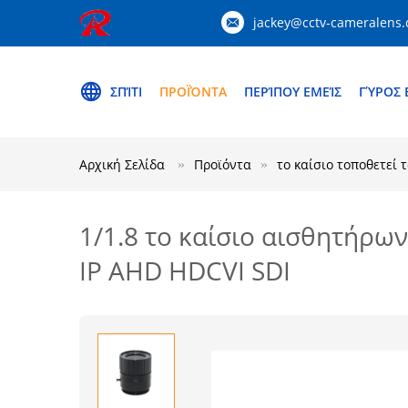
jackey@cctv-cameralens
ΣΠΊΤΙ
ΠΡΟΪΌΝΤΑ
ΠΕΡΊΠΟΥ ΕΜΕΊΣ
ΓΎΡΟΣ 
Αρχική Σελίδα
Προϊόντα
το καίσιο τοποθετεί 
1/1.8 το καίσιο αισθητήρω
IP AHD HDCVI SDI