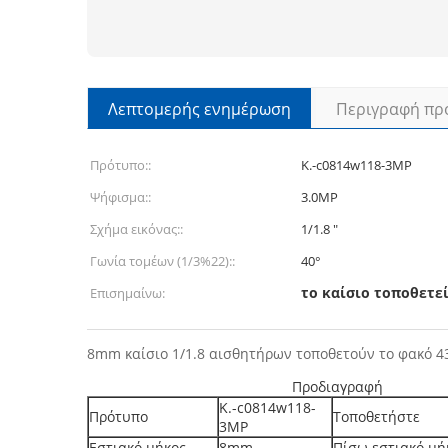
Λεπτομερής ενημέρωση
Περιγραφή πρ
Πρότυπο::
Κ.-c0814w118-3MP
Ψήφισμα::
3.0MP
Σχήμα εικόνας::
1/1.8 ″
Γωνία τομέων (1/3%22)::
40°
το καίσιο τοποθετε
Επισημαίνω:
8mm καίσιο 1/1.8 αισθητήρων τοποθετούν το φακό 4
Προδιαγραφή
Κ.-c0814w118-
Πρότυπο
Τοποθετήστε
3MP
Εστιακό μήκος
8mm
Πίσω εστιακό μή