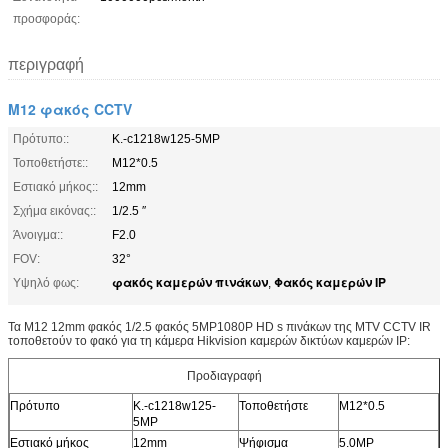
προσφοράς:
περιγραφή
M12 φακός CCTV
Πρότυπο::
Κ.-c1218w125-5MP
Τοποθετήστε::
M12*0.5
Εστιακό μήκος::
12mm
Σχήμα εικόνας::
1/2.5 ″
Άνοιγμα::
F2.0
FOV:
32°
φακός καμερών πινάκων
Φακός καμερών IP
Υψηλό φως:
,
Τα M12 12mm φακός 1/2.5 φακός 5MP1080P HD s πινάκων της MTV CCTV IR
τοποθετούν το φακό για τη κάμερα Hikvision καμερών δικτύων καμερών IP:
Προδιαγραφή
Πρότυπο
Κ.-c1218w125-
Τοποθετήστε
M12*0.5
5MP
Εστιακό μήκος
12mm
Ψήφισμα
5.0MP