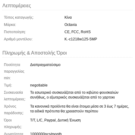
Λεπτομέρειες
Τόπος καταγωγής:
Κίνα
Μάρκα:
Octavia
Πιστοποίηση:
CE, FCC, RoHS
Αριθμό μοντέλου:
Κ.-c1218w125-5MP
Πληρωμής & Αποστολής Όροι
Ποσότητα
Διαπραγματεύσιμο
παραγγελίας
min:
Τιμή:
negotiable
Συσκευασία
Το εσωτερικό συσκευάζεται από το κιβώτιο φουσκαλών
συνήθως, ο εξωτερικός συσκευάζεται από το χαρτοκι
λεπτομέρειες:
Χρόνος
Τα κανονικά προϊόντα θα είναι έτοιμα μέσα σε 3 έως 7 ημέρες,
τα ειδικά πρότυπα θα χρειαστούν περίπου
παράδοσης:
Όροι
T/T, L/C, Paypal, Δυτική Ένωση
πληρωμής:
Δυνατότητα
1000000pcs/month