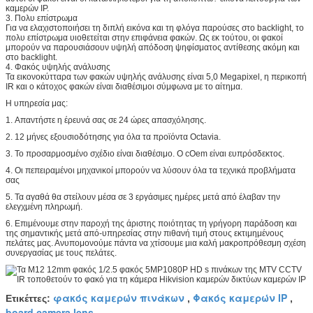
καμερών IP.
3. Πολυ επίστρωμα
Για να ελαχιστοποιήσει τη διπλή εικόνα και τη φλόγα παρούσες στο backlight, το
πολυ επίστρωμα υιοθετείται στην επιφάνεια φακών. Ως εκ τούτου, οι φακοί
μπορούν να παρουσιάσουν υψηλή απόδοση ψηφίσματος αντίθεσης ακόμη και
στο backlight.
4. Φακός υψηλής ανάλυσης
Τα εικονοκύτταρα των φακών υψηλής ανάλυσης είναι 5,0 Megapixel, η περικοπή
IR και ο κάτοχος φακών είναι διαθέσιμοι σύμφωνα με το αίτημα.
Η υπηρεσία μας:
1.
Απαντήστε η έρευνά σας σε 24 ώρες απασχόλησης.
2.
12 μήνες εξουσιοδότησης για όλα τα προϊόντα Octavia.
3.
Το προσαρμοσμένο σχέδιο είναι διαθέσιμο. Ο cOem είναι ευπρόσδεκτος.
4.
Οι πεπειραμένοι μηχανικοί μπορούν να λύσουν όλα τα τεχνικά προβλήματα
σας
5.
Τα αγαθά θα στείλουν μέσα σε 3 εργάσιμες ημέρες μετά από έλαβαν την
ελεγχμένη πληρωμή.
6.
Επιμένουμε στην παροχή της άριστης ποιότητας τη γρήγορη παράδοση και
της σημαντικής μετά από-υπηρεσίας στην πιθανή τιμή στους εκτιμημένους
πελάτες μας. Ανυπομονούμε πάντα να χτίσουμε μια καλή μακροπρόθεσμη σχέση
συνεργασίας με τους πελάτες.
φακός καμερών πινάκων
Φακός καμερών IP
Ετικέττες:
,
,
board camera lens