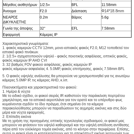
Μέγεθος αισθητήρων
1/2.5»
BFL
11.58mm
Φ14*18.8mm
Άνοιγμα
F2.0
Διάσταση
ΝΕΑΡΌΣ
0.2m
Βάρος
5.6g
ΔΙΚΥΚΛΙΣΤΉΣ
Γωνία της άποψης
32°
EFL
7.58mm
Εφαρμογή
Κάμερες IP
Χαρακτηριστικά γνωρίσματα:
1. φακός καμερών CCTV 12mm, μονο-εστιακός φακός F2.0, M12 τοποθετεί τον
εστιακό φακό πινάκων.
2. 1/2.5» σχηματοποιούν υψηλό - φακός ποιοτικής ασφάλειας, οπτικός φακός,
φακός καμερών IP AHD CVI
3. 32 βαθμός FOV φακού ασφάλειας, φακός καμερών IP
φακός κάμερων ασφαλείας 4. 5.0MP, φακός επιτήρησης, φακός 7.58mm BFL
5.
Ο φακός υψηλής ανάλυσης θα μπορούσε να χρησιμοποιηθεί για τις ανωτέρω
κάμερες 5.0MP IP, τις κάμερες AHD, κ.λπ.
Πλεονεκτήματα και χαρακτηριστικά του φακού:
1. Ημέρα & νύχτα
Με το ειδικό σχέδιο, οι φακοί σειράς IR καθιστούν την παρέκκλιση πορτρέτου
χαμηλότερη, και τα εστιακά αεροπλάνα για τον ορατό και το υπέρυθρο φως
κυμαίνονται σχεδόν το ίδιο πράγμα, έτσι σημαίνει ότι τα κάμερα
παρακολούθησης μπορούν να παραδώσουν τις αιχμηρές εικόνες και στις δύο
μέρα και νύχτα εφαρμογές.
2. Επίπεδη εικόνα
Με τη χρήση της προηγμένης οπτικής τεχνολογίας σχεδιασμού, οι φακοί μας
μπορούν να φτάσουν τον υψηλό καθορισμό και την υψηλή απόδοση αντίθεσης
πέρα από τον ολόκληρο τομέα εικόνας, από το κέντρο στην περιφέρεια. Επίσης,
αυτοί οι φακοί είναι οι καταλληλότεροι για τη αποκόπτω? εικόνα λειτουργία των