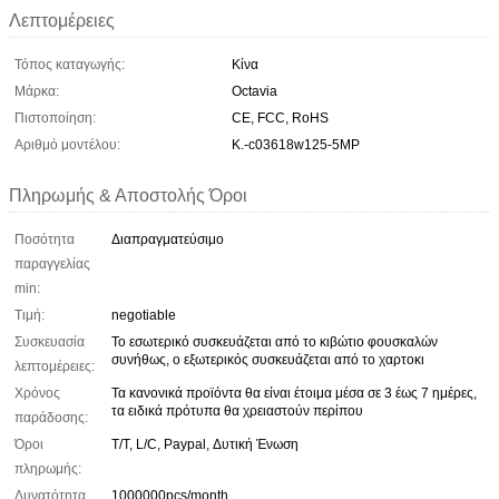
Λεπτομέρειες
Τόπος καταγωγής:
Κίνα
Μάρκα:
Octavia
Πιστοποίηση:
CE, FCC, RoHS
Αριθμό μοντέλου:
Κ.-c03618w125-5MP
Πληρωμής & Αποστολής Όροι
Ποσότητα
Διαπραγματεύσιμο
παραγγελίας
min:
Τιμή:
negotiable
Συσκευασία
Το εσωτερικό συσκευάζεται από το κιβώτιο φουσκαλών
συνήθως, ο εξωτερικός συσκευάζεται από το χαρτοκι
λεπτομέρειες:
Χρόνος
Τα κανονικά προϊόντα θα είναι έτοιμα μέσα σε 3 έως 7 ημέρες,
τα ειδικά πρότυπα θα χρειαστούν περίπου
παράδοσης:
Όροι
T/T, L/C, Paypal, Δυτική Ένωση
πληρωμής:
Δυνατότητα
1000000pcs/month