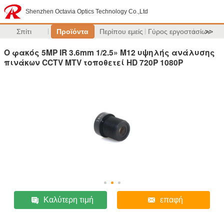
Shenzhen Octavia Optics Technology Co.,Ltd
Σπίτι
Προϊόντα
Περίπου εμείς
Γύρος εργοστασίων
>>
Ο φακός 5MP IR 3.6mm 1/2.5» M12 υψηλής ανάλυσης
πινάκων CCTV MTV τοποθετεί HD 720P 1080P
Καλύτερη τιμή
επαφή