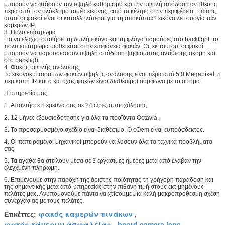
μπορούν να φτάσουν τον υψηλό καθορισμό και την υψηλή απόδοση αντίθεσης
πέρα από τον ολόκληρο τομέα εικόνας, από το κέντρο στην περιφέρεια. Επίσης,
αυτοί οι φακοί είναι οι καταλληλότεροι για τη αποκόπτω? εικόνα λειτουργία των
καμερών IP.
3. Πολυ επίστρωμα
Για να ελαχιστοποιήσει τη διπλή εικόνα και τη φλόγα παρούσες στο backlight, το
πολυ επίστρωμα υιοθετείται στην επιφάνεια φακών. Ως εκ τούτου, οι φακοί
μπορούν να παρουσιάσουν υψηλή απόδοση ψηφίσματος αντίθεσης ακόμη και
στο backlight.
4. Φακός υψηλής ανάλυσης
Τα εικονοκύτταρα των φακών υψηλής ανάλυσης είναι πέρα από 5,0 Megapixel, η
περικοπή IR και ο κάτοχος φακών είναι διαθέσιμοι σύμφωνα με το αίτημα.
Η υπηρεσία μας:
1.
Απαντήστε η έρευνά σας σε 24 ώρες απασχόλησης.
2.
12 μήνες εξουσιοδότησης για όλα τα προϊόντα Octavia.
3.
Το προσαρμοσμένο σχέδιο είναι διαθέσιμο. Ο cOem είναι ευπρόσδεκτος.
4.
Οι πεπειραμένοι μηχανικοί μπορούν να λύσουν όλα τα τεχνικά προβλήματα
σας
5.
Τα αγαθά θα στείλουν μέσα σε 3 εργάσιμες ημέρες μετά από έλαβαν την
ελεγχμένη πληρωμή.
6.
Επιμένουμε στην παροχή της άριστης ποιότητας τη γρήγορη παράδοση και
της σημαντικής μετά από-υπηρεσίας στην πιθανή τιμή στους εκτιμημένους
πελάτες μας. Ανυπομονούμε πάντα να χτίσουμε μια καλή μακροπρόθεσμη σχέση
συνεργασίας με τους πελάτες.
φακός καμερών πινάκων
Ετικέττες:
,
φακός κάμερων ασφαλείας
board camera lens
,