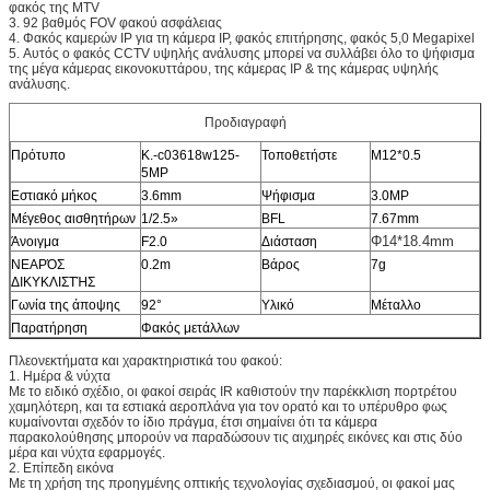
φακός της MTV
3.
92 βαθμός FOV φακού ασφάλειας
4.
Φακός καμερών IP για τη κάμερα IP, φακός επιτήρησης, φακός 5,0 Megapixel
5.
Αυτός ο φακός CCTV υψηλής ανάλυσης μπορεί να συλλάβει όλο το ψήφισμα
της μέγα κάμερας εικονοκυττάρου, της κάμερας IP & της κάμερας υψηλής
ανάλυσης.
Προδιαγραφή
Πρότυπο
Κ.-c03618w125-
Τοποθετήστε
M12*0.5
5MP
Εστιακό μήκος
3.6mm
Ψήφισμα
3.0MP
Μέγεθος αισθητήρων
1/2.5»
BFL
7.67mm
Φ14*18.4mm
Άνοιγμα
F2.0
Διάσταση
ΝΕΑΡΌΣ
0.2m
Βάρος
7g
ΔΙΚΥΚΛΙΣΤΉΣ
Γωνία της άποψης
92°
Υλικό
Μέταλλο
Παρατήρηση
Φακός μετάλλων
Πλεονεκτήματα και χαρακτηριστικά του φακού:
1. Ημέρα & νύχτα
Με το ειδικό σχέδιο, οι φακοί σειράς IR καθιστούν την παρέκκλιση πορτρέτου
χαμηλότερη, και τα εστιακά αεροπλάνα για τον ορατό και το υπέρυθρο φως
κυμαίνονται σχεδόν το ίδιο πράγμα, έτσι σημαίνει ότι τα κάμερα
παρακολούθησης μπορούν να παραδώσουν τις αιχμηρές εικόνες και στις δύο
μέρα και νύχτα εφαρμογές.
2. Επίπεδη εικόνα
Με τη χρήση της προηγμένης οπτικής τεχνολογίας σχεδιασμού, οι φακοί μας