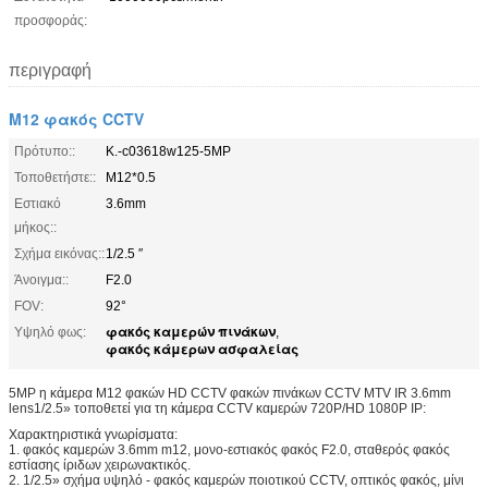
προσφοράς:
περιγραφή
M12 φακός CCTV
Πρότυπο::
Κ.-c03618w125-5MP
Τοποθετήστε::
M12*0.5
Εστιακό
3.6mm
μήκος::
Σχήμα εικόνας::
1/2.5 ″
Άνοιγμα::
F2.0
FOV:
92°
φακός καμερών πινάκων
Υψηλό φως:
,
φακός κάμερων ασφαλείας
5MP η κάμερα M12 φακών HD CCTV φακών πινάκων CCTV MTV IR 3.6mm
lens1/2.5» τοποθετεί για τη κάμερα CCTV καμερών 720P/HD 1080P IP:
Χαρακτηριστικά γνωρίσματα:
1.
φακός καμερών 3.6mm m12, μονο-εστιακός φακός F2.0, σταθερός φακός
εστίασης ίριδων χειρωνακτικός.
2.
1/2.5» σχήμα υψηλό - φακός καμερών ποιοτικού CCTV, οπτικός φακός, μίνι