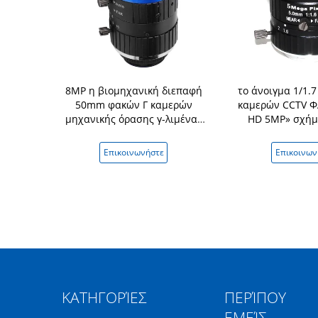
στιακό μήκος
8MP η βιομηχανική διεπαφή
το άνοιγμα 1/1.7
ς όρασης
50mm φακών Γ καμερών
καμερών CCTV 
 κραμάτων
μηχανικής όρασης γ-λιμένας
HD 5MP» σχήμ
F/1.4 η
1 ίντσας καθόρισε το φακό
τοποθετεί το 
κή Iris
εστίασης FA
βιομηχανικό οδ
νήστε
Επικοινωνήστε
Επικοινων
ασφάλε
ΚΑΤΗΓΟΡΊΕΣ
ΠΕΡΊΠΟΥ
ΕΜΕΊΣ