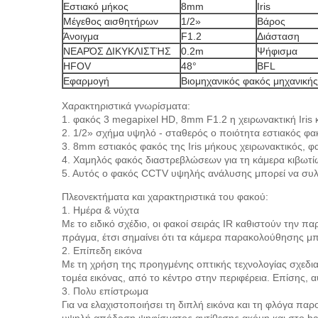
Εστιακό μήκος
8mm
Iris
Μέγεθος αισθητήρων
1/2»
Βάρος
Άνοιγμα
F1.2
Διάσταση
ΝΕΑΡΌΣ ΔΙΚΥΚΛΙΣΤΉΣ
0.2m
Ψήφισμα
HFOV
48°
BFL
Εφαρμογή
Βιομηχανικός φακός μηχανική
Χαρακτηριστικά γνωρίσματα:
1. φακός 3 megapixel HD, 8mm F1.2 η χειρωνακτική Iris
2. 1/2» σχήμα υψηλό - σταθερός ο ποιότητα εστιακός φα
3. 8mm εστιακός φακός της Iris μήκους χειρωνακτικός, 
4. Χαμηλός φακός διαστρεβλώσεων για τη κάμερα κιβωτί
5. Αυτός ο φακός CCTV υψηλής ανάλυσης μπορεί να συλλ
Πλεονεκτήματα και χαρακτηριστικά του φακού:
1. Ημέρα & νύχτα
Με το ειδικό σχέδιο, οι φακοί σειράς IR καθιστούν την π
πράγμα, έτσι σημαίνει ότι τα κάμερα παρακολούθησης μπ
2. Επίπεδη εικόνα
Με τη χρήση της προηγμένης οπτικής τεχνολογίας σχεδι
τομέα εικόνας, από το κέντρο στην περιφέρεια. Επίσης, α
3. Πολυ επίστρωμα
Για να ελαχιστοποιήσει τη διπλή εικόνα και τη φλόγα πα