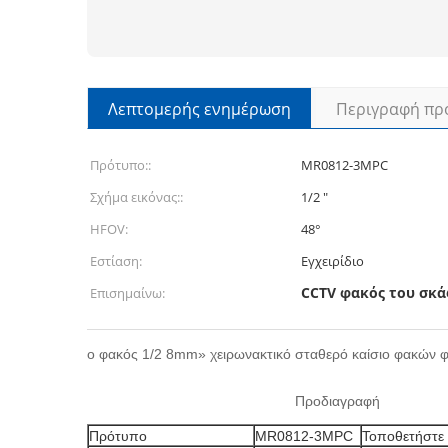
Λεπτομερής ενημέρωση
Περιγραφή πρ
Πρότυπο::
MR0812-3MPC
Σχήμα εικόνας::
1/2 ″
HFOV:
48°
Εστίαση:
Εγχειρίδιο
CCTV φακός του σκ
Επισημαίνω:
ο φακός 1/2 8mm» χειρωνακτικό σταθερό καίσιο φακών φ
Προδιαγραφή
Πρότυπο
MR0812-3MPC
Τοποθετήστε