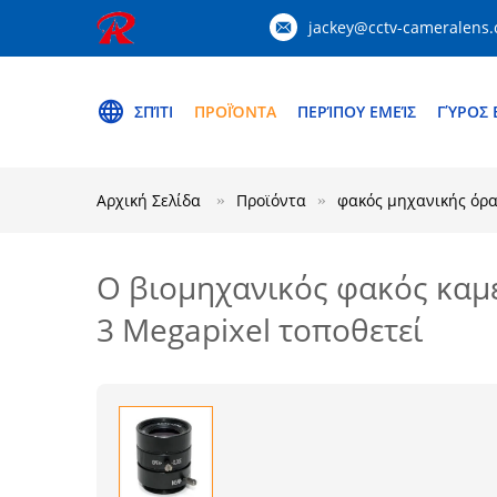
jackey@cctv-cameralens
ΣΠΊΤΙ
ΠΡΟΪΌΝΤΑ
ΠΕΡΊΠΟΥ ΕΜΕΊΣ
ΓΎΡΟΣ 
Αρχική Σελίδα
Προϊόντα
φακός μηχανικής όρ
Ο βιομηχανικός φακός καμ
3 Megapixel τοποθετεί