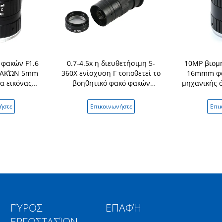
 φακών F1.6
0.7-4.5x η διευθετήσιμη 5-
10MP βιομ
ΦΑΚΏΝ 5mm
360X ενίσχυση Γ τοποθετεί το
16mmm φα
α εικόνας
βοηθητικό φακό φακών
μηχανικής 
Γ για το
0.5X/2.0X Barlow για τη
ίντσα εστία
ικό έλεγχο
κάμερα μικροσκοπίων
σμέουρ
ήστε
Επικοινωνήστε
Επι
ιας
βιομηχανίας
ΓΎΡΟΣ
ΕΠΑΦΉ
ΕΡΓΟΣΤΑΣΊΩΝ