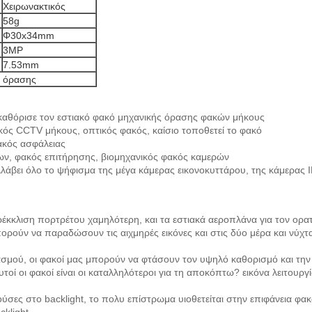
Χειρωνακτικός
58g
Φ30x34mm
3MP
7.53mm
ς όρασης
 καθόρισε τον εστιακό φακό μηχανικής όρασης φακών μήκους
κός CCTV μήκους, οπτικός φακός, καίσιο τοποθετεί το φακό
φακός ασφάλειας
ων, φακός επιτήρησης, βιομηχανικός φακός καμερών
άβει όλο το ψήφισμα της μέγα κάμερας εικονοκυττάρου, της κάμερας 
αρέκκλιση πορτρέτου χαμηλότερη, και τα εστιακά αεροπλάνα για τον ορα
ορούν να παραδώσουν τις αιχμηρές εικόνες και στις δύο μέρα και νύχτ
ασμού, οι φακοί μας μπορούν να φτάσουν τον υψηλό καθορισμό και τ
υτοί οι φακοί είναι οι καταλληλότεροι για τη αποκόπτω? εικόνα λειτουργ
ρούσες στο backlight, το πολυ επίστρωμα υιοθετείται στην επιφάνεια φ