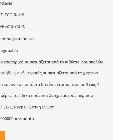
Octavia
CE, FCC, RoHS
MR0812-3MPC
Διαπραγματεύσιμο
negotiable
Το εσωτερικό συσκευάζεται από το κιβώτιο φουσκαλών
συνήθως, ο εξωτερικός συσκευάζεται από το χαρτοκι
Τα κανονικά προϊόντα θα είναι έτοιμα μέσα σε 3 έως 7
ημέρες, τα ειδικά πρότυπα θα χρειαστούν περίπου
T/T, L/C, Paypal, Δυτική Ένωση
1000000pcs/month