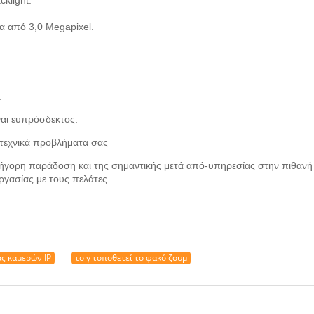
klight.
α από 3,0 Megapixel.
.
ναι ευπρόσδεκτος.
 τεχνικά προβλήματα σας
ήγορη παράδοση και της σημαντικής μετά από-υπηρεσίας στην πιθανή
γασίας με τους πελάτες.
ς καμερών IP
το γ τοποθετεί το φακό ζουμ