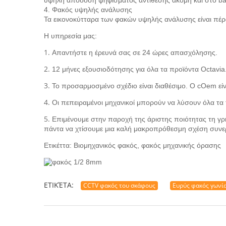
υψηλή απόδοση ψηφίσματος αντίθεσης ακόμη και στο bac
4. Φακός υψηλής ανάλυσης
Τα εικονοκύτταρα των φακών υψηλής ανάλυσης είναι πέρ
Η υπηρεσία μας:
1.
Απαντήστε η έρευνά σας σε 24 ώρες απασχόλησης.
2.
12 μήνες εξουσιοδότησης για όλα τα προϊόντα Octavia
3.
Το προσαρμοσμένο σχέδιο είναι διαθέσιμο. Ο cOem εί
4.
Οι πεπειραμένοι μηχανικοί μπορούν να λύσουν όλα τα
5.
Επιμένουμε στην παροχή της άριστης ποιότητας τη γρ
πάντα να χτίσουμε μια καλή μακροπρόθεσμη σχέση συνερ
Ετικέττα: Βιομηχανικός φακός, φακός μηχανικής όρασης
ΕΤΙΚΈΤΑ:
CCTV φακός του σκάφους
Ευρύς φακός γωνία