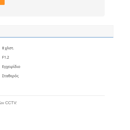
8 χλστ.
F1.2
Εγχειρίδιο
Σταθερός
ρών CCTV: