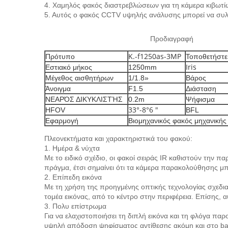
4. Χαμηλός φακός διαστρεβλώσεων για τη κάμερα κιβωτί
5. Αυτός ο φακός CCTV υψηλής ανάλυσης μπορεί να συλλ
Προδιαγραφή
Κ.-f1250as-3MP
Πρότυπο
Τοποθετήστε
Iris
Εστιακό μήκος
1250mm
Μέγεθος αισθητήρων
1/1.8»
Βάρος
Άνοιγμα
F1.5
Διάσταση
ΝΕΑΡΌΣ ΔΙΚΥΚΛΙΣΤΉΣ
0.2m
Ψήφισμα
33°-8°6 "
HFOV
BFL
Εφαρμογή
Βιομηχανικός φακός μηχανικής
Πλεονεκτήματα και χαρακτηριστικά του φακού:
1. Ημέρα & νύχτα
Με το ειδικό σχέδιο, οι φακοί σειράς IR καθιστούν την π
πράγμα, έτσι σημαίνει ότι τα κάμερα παρακολούθησης μπ
2. Επίπεδη εικόνα
Με τη χρήση της προηγμένης οπτικής τεχνολογίας σχεδι
τομέα εικόνας, από το κέντρο στην περιφέρεια. Επίσης, α
3. Πολυ επίστρωμα
Για να ελαχιστοποιήσει τη διπλή εικόνα και τη φλόγα πα
υψηλή απόδοση ψηφίσματος αντίθεσης ακόμη και στο bac