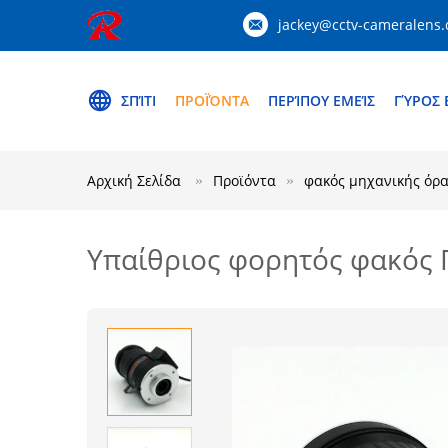
jackey@cctv-cameralens
ΣΠΊΤΙ
ΠΡΟΪΌΝΤΑ
ΠΕΡΊΠΟΥ ΕΜΕΊΣ
ΓΎΡΟΣ 
Αρχική Σελίδα
Προϊόντα
φακός μηχανικής όρ
Υπαίθριος φορητός φακός Π