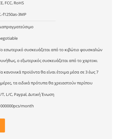
CE, FCC, RoHS
Κ.-f1250as-3MP
Διαπραγματεύσιμο
negotiable
Το εσωτερικό συσκευάζεται από το κιβώτιο φουσκαλών
συνήθως, ο εξωτερικός συσκευάζεται από το χαρτοκι
Τα κανονικά προϊόντα θα είναι έτοιμα μέσα σε 3 έως 7
ημέρες, τα ειδικά πρότυπα θα χρειαστούν περίπου
T/T, L/C, Paypal, Δυτική Ένωση
1000000pcs/month