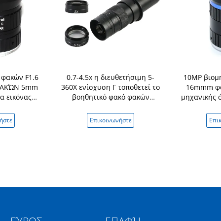
 φακών F1.6
0.7-4.5x η διευθετήσιμη 5-
10MP βιομ
ΦΑΚΏΝ 5mm
360X ενίσχυση Γ τοποθετεί το
16mmm φα
α εικόνας
βοηθητικό φακό φακών
μηχανικής 
Γ για το
0.5X/2.0X Barlow για τη
ίντσα εστία
ικό έλεγχο
κάμερα μικροσκοπίων
σμέουρ
ήστε
Επικοινωνήστε
Επι
ιας
βιομηχανίας