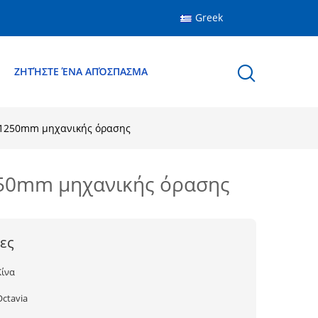
Greek
Ε
ΖΗΤΉΣΤΕ ΈΝΑ ΑΠΌΣΠΑΣΜΑ
υμ 1250mm μηχανικής όρασης
1250mm μηχανικής όρασης
ες
Κίνα
Octavia