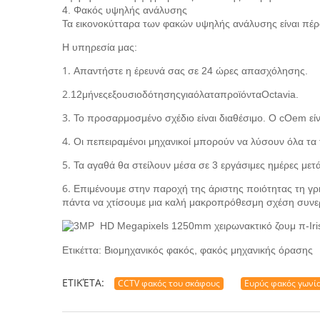
4. Φακός υψηλής ανάλυσης
Τα εικονοκύτταρα των φακών υψηλής ανάλυσης είναι πέρ
Η υπηρεσία μας:
1.
Απαντήστε η έρευνά σας σε 24 ώρες απασχόλησης.
2
.12μήνεςεξουσιοδότησηςγιαόλαταπροϊόνταOctavia.
3.
Το προσαρμοσμένο σχέδιο είναι διαθέσιμο. Ο cOem εί
4.
Οι πεπειραμένοι μηχανικοί μπορούν να λύσουν όλα τα
5.
Τα αγαθά θα στείλουν μέσα σε 3 εργάσιμες ημέρες με
6.
Επιμένουμε στην παροχή της άριστης ποιότητας τη γρ
πάντα να χτίσουμε μια καλή μακροπρόθεσμη σχέση συνερ
Ετικέττα: Βιομηχανικός φακός, φακός μηχανικής όρασης
ΕΤΙΚΈΤΑ:
CCTV φακός του σκάφους
Ευρύς φακός γωνία