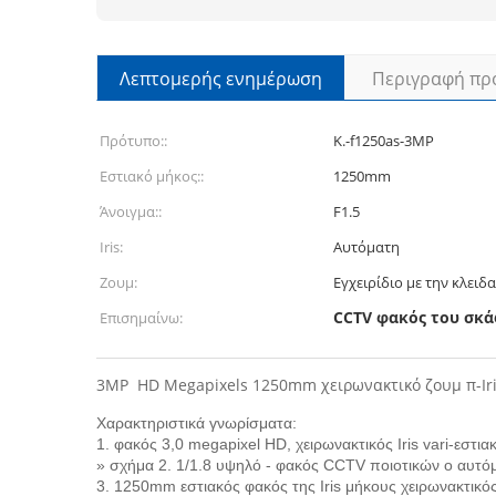
Λεπτομερής ενημέρωση
Περιγραφή πρ
Πρότυπο::
Κ.-f1250as-3MP
Εστιακό μήκος::
1250mm
Άνοιγμα::
F1.5
Iris:
Αυτόματη
Ζουμ:
Εγχειρίδιο με την κλειδ
CCTV φακός του σκ
Επισημαίνω:
3MP  HD Megapixels 1250mm χειρωνακτικό ζουμ π-Iri
Χαρακτηριστικά γνωρίσματα:
1. φακός 3,0 megapixel HD, χειρωνακτικός Iris vari-εσ
» σχήμα 2. 1/1.8 υψηλό - φακός CCTV ποιοτικών ο αυτόμ
3. 1250mm εστιακός φακός της Iris μήκους χειρωνακτικό