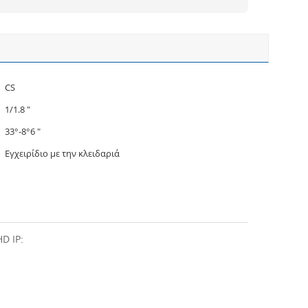
CS
1/1.8 ″
33°-8°6 "
Εγχειρίδιο με την κλειδαριά
HD IP
: