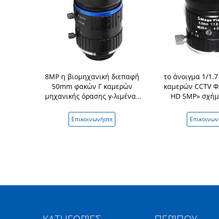
στιακό μήκος
8MP η βιομηχανική διεπαφή
το άνοιγμα 1/1.7
ς όρασης
50mm φακών Γ καμερών
καμερών CCTV 
 κραμάτων
μηχανικής όρασης γ-λιμένας
HD 5MP» σχήμ
F/1.4 η
1 ίντσας καθόρισε το φακό
τοποθετεί το 
κή Iris
εστίασης FA
βιομηχανικό οδ
νήστε
Επικοινωνήστε
Επικοινων
ασφάλε