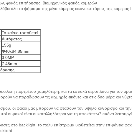
ων, φακός επιτήρησης, βιομηχανικός φακός καμερών
άβει όλο το ψήφισμα της μέγα κάμερας εικονοκυττάρου, της κάμερας 
Το καίσιο τοποθετεί
Αυτόματος
155g
Φ40x84.85mm
3.0MP
7.45mm
 όρασης
αρέκκλιση πορτρέτου χαμηλότερη, και τα εστιακά αεροπλάνα για τον ορα
ορούν να παραδώσουν τις αιχμηρές εικόνες και στις δύο μέρα και νύχτ
ασμού, οι φακοί μας μπορούν να φτάσουν τον υψηλό καθορισμό και τ
υτοί οι φακοί είναι οι καταλληλότεροι για τη αποκόπτω? εικόνα λειτουργ
ρούσες στο backlight, το πολυ επίστρωμα υιοθετείται στην επιφάνεια φ
klight.