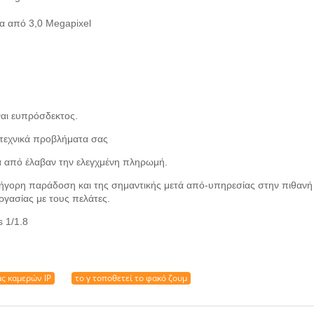
α από 3,0 Megapixel
ναι ευπρόσδεκτος.
 τεχνικά προβλήματα σας
τά από έλαβαν την ελεγχμένη πληρωμή.
ήγορη παράδοση και της σημαντικής μετά από-υπηρεσίας στην πιθανή
γασίας με τους πελάτες.
ς καμερών IP
το γ τοποθετεί το φακό ζουμ