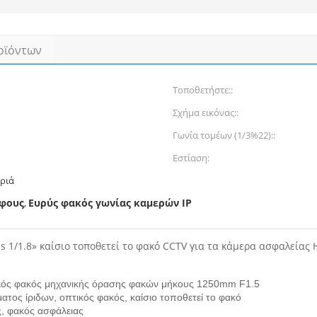
οϊόντων
Τοποθετήστε::
Σχήμα εικόνας::
Γωνία τομέων (1/3%22)::
Εστίαση:
αριά
άφους
Ευρύς φακός γωνίας καμερών IP
,
s 1/1.8» καίσιο τοποθετεί το φακό CCTV για τα κάμερα ασφαλείας 
τιακός φακός μηχανικής όρασης φακών μήκους 1250mm F1.5
ατος ίριδων, οπτικός φακός, καίσιο τοποθετεί το φακό
ς, φακός ασφάλειας