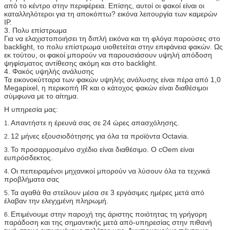
από το κέντρο στην περιφέρεια. Επίσης, αυτοί οι φακοί είναι οι
καταλληλότεροι για τη αποκόπτω? εικόνα λειτουργία των καμερών
IP.
3. Πολυ επίστρωμα
Για να ελαχιστοποιήσει τη διπλή εικόνα και τη φλόγα παρούσες στο
backlight, το πολυ επίστρωμα υιοθετείται στην επιφάνεια φακών. Ως
εκ τούτου, οι φακοί μπορούν να παρουσιάσουν υψηλή απόδοση
ψηφίσματος αντίθεσης ακόμη και στο backlight.
4. Φακός υψηλής ανάλυσης
Τα εικονοκύτταρα των φακών υψηλής ανάλυσης είναι πέρα από 1,0
Megapixel, η περικοπή IR και ο κάτοχος φακών είναι διαθέσιμοι
σύμφωνα με το αίτημα.
Η υπηρεσία μας:
Απαντήστε η έρευνά σας σε 24 ώρες απασχόλησης.
1.
12 μήνες εξουσιοδότησης για όλα τα προϊόντα Octavia.
2.
Το προσαρμοσμένο σχέδιο είναι διαθέσιμο. Ο cOem είναι
3.
ευπρόσδεκτος.
Οι πεπειραμένοι μηχανικοί μπορούν να λύσουν όλα τα τεχνικά
4.
προβλήματα σας
Τα αγαθά θα στείλουν μέσα σε 3 εργάσιμες ημέρες μετά από
5.
έλαβαν την ελεγχμένη πληρωμή.
Επιμένουμε στην παροχή της άριστης ποιότητας τη γρήγορη
6.
παράδοση και της σημαντικής μετά από-υπηρεσίας στην πιθανή