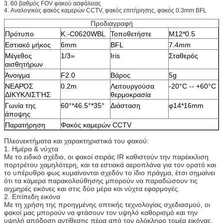
3.
60 βαθμός FOV φακού ασφάλειας
4.
Αναλογικός φακός καμερών CCTV, φακός επιτήρησης, φακός 0.3mm BFL
Προδιαγραφή
Πρότυπο
Κ.-C0620WBL
Τοποθετήστε
M12*0.5
Εστιακό μήκος
6mm
BFL
7.4mm
Μέγεθος
1/3»
Iris
Σταθερός
αισθητήρων
Άνοιγμα
F2.0
Βάρος
5g
ΝΕΑΡΌΣ
0.2m
Λειτουργούσα
-20°C -- +60°C
ΔΙΚΥΚΛΙΣΤΉΣ
θερμοκρασία
Γωνία της
60°*46.5°*35°
Διάσταση
φ14*16mm
άποψης
Παρατήρηση
Φακός καμερών CCTV
Πλεονεκτήματα και χαρακτηριστικά του φακού:
1. Ημέρα & νύχτα
Με το ειδικό σχέδιο, οι φακοί σειράς IR καθιστούν την παρέκκλιση
πορτρέτου χαμηλότερη, και τα εστιακά αεροπλάνα για τον ορατό και
το υπέρυθρο φως κυμαίνονται σχεδόν το ίδιο πράγμα, έτσι σημαίνει
ότι τα κάμερα παρακολούθησης μπορούν να παραδώσουν τις
αιχμηρές εικόνες και στις δύο μέρα και νύχτα εφαρμογές.
2. Επίπεδη εικόνα
Με τη χρήση της προηγμένης οπτικής τεχνολογίας σχεδιασμού, οι
φακοί μας μπορούν να φτάσουν τον υψηλό καθορισμό και την
υψηλή απόδοση αντίθεσης πέρα από τον ολόκληρο τομέα εικόνας,