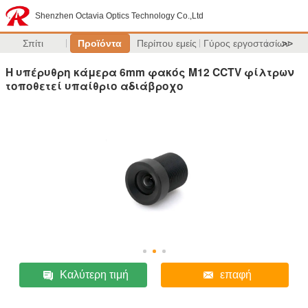
Shenzhen Octavia Optics Technology Co.,Ltd
Σπίτι
Προϊόντα
Περίπου εμείς
Γύρος εργοστασίων
>>
Η υπέρυθρη κάμερα 6mm φακός M12 CCTV φίλτρων
τοποθετεί υπαίθριο αδιάβροχο
Καλύτερη τιμή
επαφή