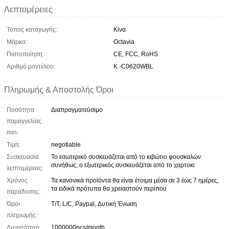
Λεπτομέρειες
Τόπος καταγωγής:
Κίνα
Μάρκα:
Octavia
Πιστοποίηση:
CE, FCC, RoHS
Αριθμό μοντέλου:
Κ.-C0620WBL
Πληρωμής & Αποστολής Όροι
Ποσότητα
Διαπραγματεύσιμο
παραγγελίας
min:
Τιμή:
negotiable
Συσκευασία
Το εσωτερικό συσκευάζεται από το κιβώτιο φουσκαλών
συνήθως, ο εξωτερικός συσκευάζεται από το χαρτοκι
λεπτομέρειες:
Χρόνος
Τα κανονικά προϊόντα θα είναι έτοιμα μέσα σε 3 έως 7 ημέρες,
τα ειδικά πρότυπα θα χρειαστούν περίπου
παράδοσης:
Όροι
T/T, L/C, Paypal, Δυτική Ένωση
πληρωμής:
Δυνατότητα
1000000pcs/month