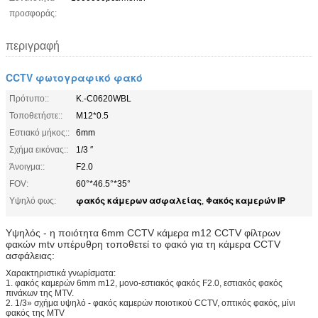
προσφοράς:
περιγραφή
CCTV φωτογραφικό φακό
Πρότυπο::
Κ.-C0620WBL
Τοποθετήστε::
M12*0.5
Εστιακό μήκος::
6mm
Σχήμα εικόνας::
1/3 ″
Άνοιγμα::
F2.0
FOV:
60°*46.5°*35°
φακός κάμερων ασφαλείας
Φακός καμερών IP
Υψηλό φως:
,
Υψηλός - η ποιότητα 6mm CCTV κάμερα m12 CCTV φίλτρων
φακών mtv υπέρυθρη τοποθετεί το φακό για τη κάμερα CCTV
ασφάλειας:
Χαρακτηριστικά γνωρίσματα:
1.
φακός καμερών 6mm m12, μονο-εστιακός φακός F2.0, εστιακός φακός
πινάκων της MTV.
2.
1/3» σχήμα υψηλό - φακός καμερών ποιοτικού CCTV, οπτικός φακός, μίνι
φακός της MTV